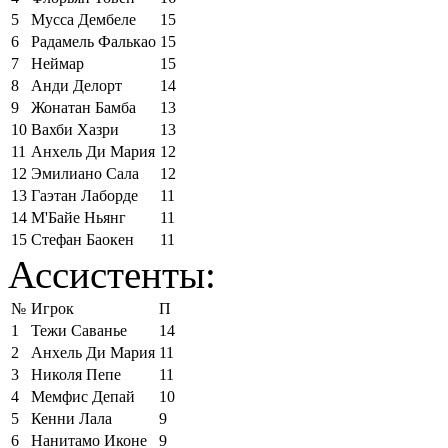
5
Мусса Дембеле
15
6
Радамель Фалькао
15
7
Неймар
15
8
Анди Делорт
14
9
Жонатан Бамба
13
10
Вахби Хазри
13
11
Анхель Ди Мария
12
12
Эмилиано Сала
12
13
Гаэтан Лаборде
11
14
М'Байе Ньянг
11
15
Стефан Баокен
11
Ассистенты:
№
Игрок
П
1
Тежи Саванье
14
2
Анхель Ди Мария
11
3
Николя Пепе
11
4
Мемфис Депай
10
5
Кенни Лала
9
6
Нанитамо Иконе
9