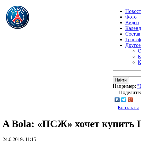
Новос
Фото
Видео
Календ
Состав
Транс
Другое
О
К
К
Найти
Например:
"
Поделитес
Контакты
A Bola: «ПСЖ» хочет купить 
24.6.2019, 11:15