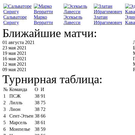
Сальваторе
Марко
Эсекьель
Златан
Эди
Сиригу
Верратти
Лавесси
Ибрагимович
Кав
Ближайшие матчи:
01 августа 2021
23 мая 2021
19 мая 2021
16 мая 2021
12 мая 2021
09 мая 2021
Турнирная таблица:
№
Команда
О
И
1
ПСЖ
38
91
2
Лилль
38
75
3
Лион
38
72
4
Сент-Этьен
38
66
5
Марсель
38
61
6
Монпелье
38
59