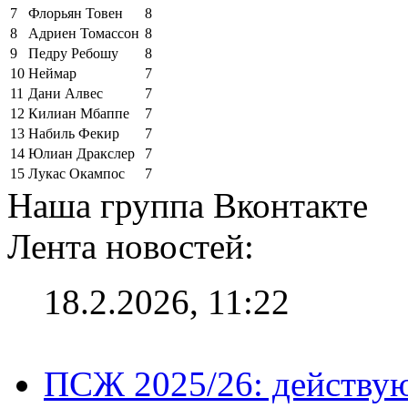
7
Флорьян Товен
8
8
Адриен Томассон
8
9
Педру Ребошу
8
10
Неймар
7
11
Дани Алвес
7
12
Килиан Мбаппе
7
13
Набиль Фекир
7
14
Юлиан Дракслер
7
15
Лукас Окампос
7
Наша группа Вконтакте
Лента новостей:
18.2.2026, 11:22
ПСЖ 2025/26: действу