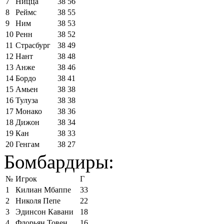
7
Ницца
38
56
8
Реймс
38
55
9
Ним
38
53
10
Ренн
38
52
11
Страсбург
38
49
12
Нант
38
48
13
Анже
38
46
14
Бордо
38
41
15
Амьен
38
38
16
Тулуза
38
38
17
Монако
38
36
18
Дижон
38
34
19
Кан
38
33
20
Генгам
38
27
Бомбардиры:
№
Игрок
Г
1
Килиан Мбаппе
33
2
Николя Пепе
22
3
Эдинсон Кавани
18
4
Флорьян Товен
16