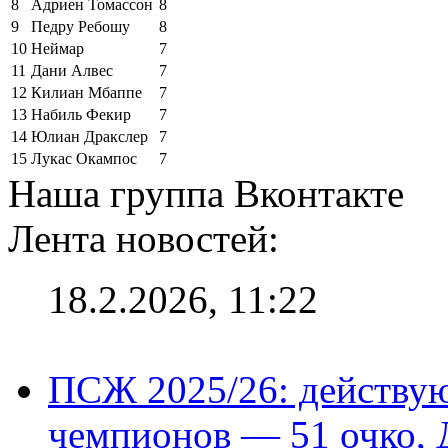
8
Адриен Томассон
8
9
Педру Ребошу
8
10
Неймар
7
11
Дани Алвес
7
12
Килиан Мбаппе
7
13
Набиль Фекир
7
14
Юлиан Дракслер
7
15
Лукас Окампос
7
Наша группа Вконтакте
Лента новостей:
18.2.2026, 11:22
ПСЖ 2025/26: действу
чемпионов — 51 очко, 