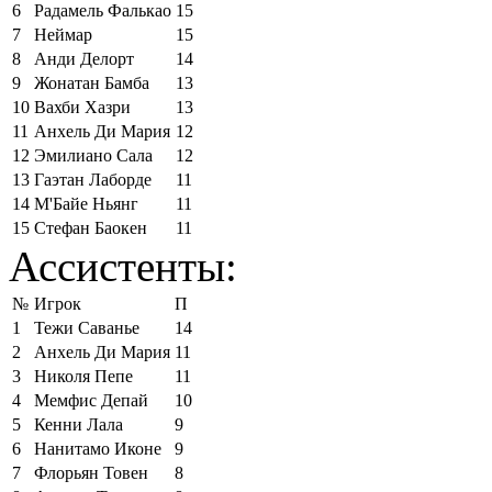
6
Радамель Фалькао
15
7
Неймар
15
8
Анди Делорт
14
9
Жонатан Бамба
13
10
Вахби Хазри
13
11
Анхель Ди Мария
12
12
Эмилиано Сала
12
13
Гаэтан Лаборде
11
14
М'Байе Ньянг
11
15
Стефан Баокен
11
Ассистенты:
№
Игрок
П
1
Тежи Саванье
14
2
Анхель Ди Мария
11
3
Николя Пепе
11
4
Мемфис Депай
10
5
Кенни Лала
9
6
Нанитамо Иконе
9
7
Флорьян Товен
8