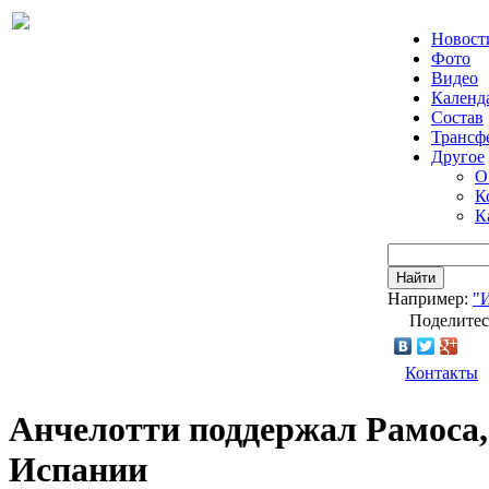
Новост
Фото
Видео
Календ
Состав
Трансф
Другое
О
К
К
Найти
Например:
"
Поделитес
Контакты
Анчелотти поддержал Рамоса,
Испании