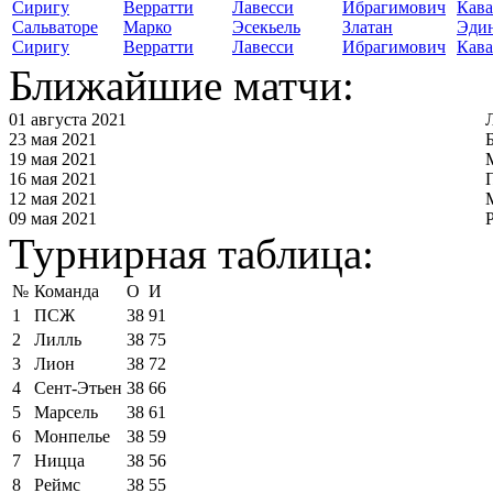
Сальваторе
Марко
Эсекьель
Златан
Эди
Сиригу
Верратти
Лавесси
Ибрагимович
Кав
Ближайшие матчи:
01 августа 2021
23 мая 2021
19 мая 2021
16 мая 2021
12 мая 2021
09 мая 2021
Турнирная таблица:
№
Команда
О
И
1
ПСЖ
38
91
2
Лилль
38
75
3
Лион
38
72
4
Сент-Этьен
38
66
5
Марсель
38
61
6
Монпелье
38
59
7
Ницца
38
56
8
Реймс
38
55