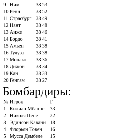
9
Ним
38
53
10
Ренн
38
52
11
Страсбург
38
49
12
Нант
38
48
13
Анже
38
46
14
Бордо
38
41
15
Амьен
38
38
16
Тулуза
38
38
17
Монако
38
36
18
Дижон
38
34
19
Кан
38
33
20
Генгам
38
27
Бомбардиры:
№
Игрок
Г
1
Килиан Мбаппе
33
2
Николя Пепе
22
3
Эдинсон Кавани
18
4
Флорьян Товен
16
5
Мусса Дембеле
15