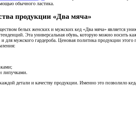
омощью обычного ластика.
тва продукции «Два мяча»
еством белых женских и мужских кед «Два мяча» является уника
тенденций. Эта универсальная обувь, которую можно носить каж
к и для мужского гардероба. Ценовая политика продукции этого 
мления:
вками;
и липучками.
аждой детали и качеству продукции. Именно это позволило кед