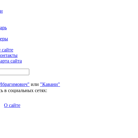
ти
арь
феры
 сайте
онтакты
арта сайта
Ибрагимович"
или
"Кавани"
ь в социальных сетях:
О сайте