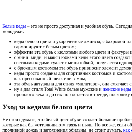
Белые кеды
– это не просто доступная и удобная обувь. Сегод
молодежи:
кеды белого цвета и укороченные джинсы, с бахромой или
гармонируют с белым цветом;
эффектна эта обувь с кюлотами любого цвета и фактуры
с мини- миди- и макси юбками кеды этого цвета создают
светлыми кедами туалет с мини юбкой, получается однов
с брючным костюмом эта обувь привносит элемент демок
кеды просто созданы для спортивных костюмов и костюмо
как прессованный шелк или замша;
эта обувь актуальна для стиля «милитари», она смягчает 
ну а для стиля Total White белые мужские и
женские кеды
прошлого века и до сих пор остается в тренде, поскольку
Уход за кедами белого цвета
Не стоит думать, что белый цвет обуви создает большие пробл
которые как бы «отталкивают» грязь и пыль. Но все же, если о
проливной дождь и загрязнения обильны, не стоит думать,
как 