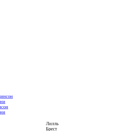
нсон
ани
Лилль
Брест