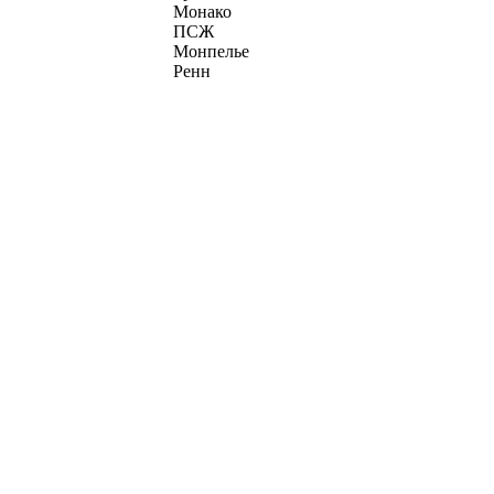
Монако
ПСЖ
Монпелье
Ренн