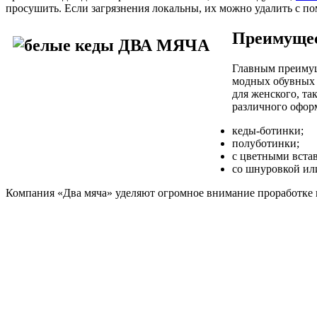
просушить. Если загрязнения локальны, их можно удалить с п
Преимущес
Главным преимущ
модных обувных 
для женского, та
различного офор
кеды-ботинки;
полуботинки;
с цветными вста
со шнуровкой ил
Компания «Два мяча» уделяют огромное внимание проработке к