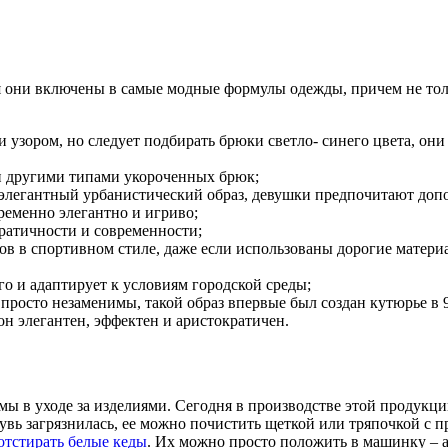
ня они включены в самые модные формулы одежды, причем не тол
 узором, но следует подбирать брюки светло- синего цвета, они
 и другими типами укороченных брюк;
 элегантный урбанистический образ, девушки предпочитают доп
ременно элегантно и игриво;
ратичности и современности;
в в спортивном стиле, даже если использованы дорогие матери
его и адаптирует к условиям городской среды;
просто незаменимы, такой образ впервые был создан кутюрье в 
 он элегантен, эффектен и аристократичен.
емы в уходе за изделиями. Сегодня в производстве этой продукц
бувь загрязнилась, ее можно почистить щеткой или тряпочкой с 
отстирать белые кеды
. Их можно просто положить в машинку – 