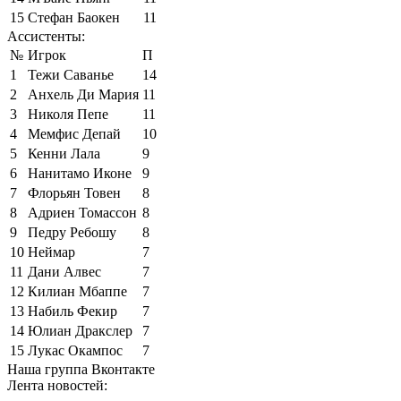
15
Стефан Баокен
11
Ассистенты:
№
Игрок
П
1
Тежи Саванье
14
2
Анхель Ди Мария
11
3
Николя Пепе
11
4
Мемфис Депай
10
5
Кенни Лала
9
6
Нанитамо Иконе
9
7
Флорьян Товен
8
8
Адриен Томассон
8
9
Педру Ребошу
8
10
Неймар
7
11
Дани Алвес
7
12
Килиан Мбаппе
7
13
Набиль Фекир
7
14
Юлиан Дракслер
7
15
Лукас Окампос
7
Наша группа Вконтакте
Лента новостей: