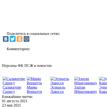
Поделитесь в социальных сетях:
Комментарии:
Персоны ФК ПСЖ в новостях
Сальваторе
Марко
Эсекьель
Златан
Эди
Сиригу
Верратти
Лавесси
Ибрагимович
Кав
Ближайшие матчи:
01 августа 2021
23 мая 2021