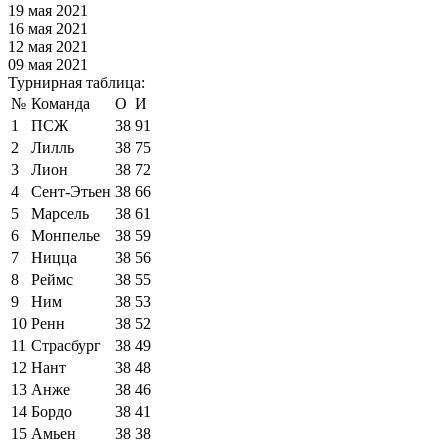
19 мая 2021
16 мая 2021
12 мая 2021
09 мая 2021
Турнирная таблица:
№
Команда
О
И
1
ПСЖ
38
91
2
Лилль
38
75
3
Лион
38
72
4
Сент-Этьен
38
66
5
Марсель
38
61
6
Монпелье
38
59
7
Ницца
38
56
8
Реймс
38
55
9
Ним
38
53
10
Ренн
38
52
11
Страсбург
38
49
12
Нант
38
48
13
Анже
38
46
14
Бордо
38
41
15
Амьен
38
38