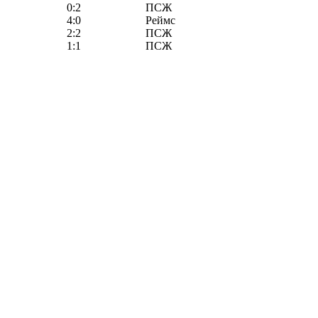
0:2
ПСЖ
4:0
Реймс
2:2
ПСЖ
1:1
ПСЖ