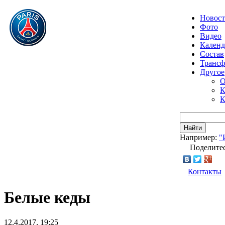
Новос
Фото
Видео
Календ
Состав
Транс
Другое
О
К
К
Найти
Например:
"
Поделитес
Контакты
Белые кеды
12.4.2017, 19:25