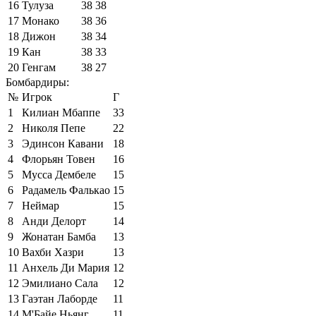
16
Тулуза
38
38
17
Монако
38
36
18
Дижон
38
34
19
Кан
38
33
20
Генгам
38
27
Бомбардиры:
№
Игрок
Г
1
Килиан Мбаппе
33
2
Николя Пепе
22
3
Эдинсон Кавани
18
4
Флорьян Товен
16
5
Мусса Дембеле
15
6
Радамель Фалькао
15
7
Неймар
15
8
Анди Делорт
14
9
Жонатан Бамба
13
10
Вахби Хазри
13
11
Анхель Ди Мария
12
12
Эмилиано Сала
12
13
Гаэтан Лаборде
11
14
М'Байе Ньянг
11