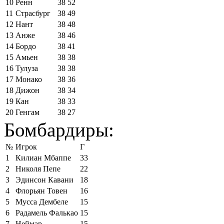
10
Ренн
38
52
11
Страсбург
38
49
12
Нант
38
48
13
Анже
38
46
14
Бордо
38
41
15
Амьен
38
38
16
Тулуза
38
38
17
Монако
38
36
18
Дижон
38
34
19
Кан
38
33
20
Генгам
38
27
Бомбардиры:
№
Игрок
Г
1
Килиан Мбаппе
33
2
Николя Пепе
22
3
Эдинсон Кавани
18
4
Флорьян Товен
16
5
Мусса Дембеле
15
6
Радамель Фалькао
15
7
Неймар
15