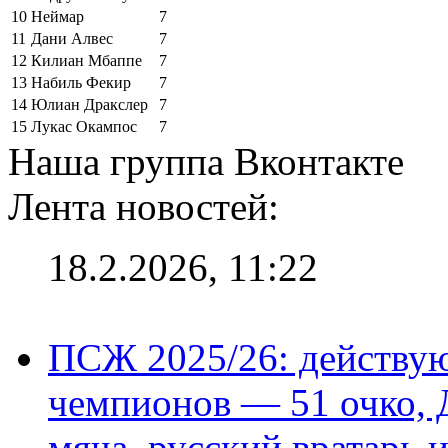
10
Неймар
7
11
Дани Алвес
7
12
Килиан Мбаппе
7
13
Набиль Фекир
7
14
Юлиан Дракслер
7
15
Лукас Окампос
7
Наша группа Вконтакте
Лента новостей:
18.2.2026, 11:22
ПСЖ 2025/26: действу
чемпионов — 51 очко, 
мяча, русский вратарь и