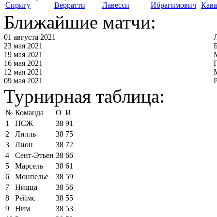
Сиригу
Верратти
Лавесси
Ибрагимович
Кав
Ближайшие матчи:
01 августа 2021
23 мая 2021
19 мая 2021
16 мая 2021
12 мая 2021
09 мая 2021
Турнирная таблица:
№
Команда
О
И
1
ПСЖ
38
91
2
Лилль
38
75
3
Лион
38
72
4
Сент-Этьен
38
66
5
Марсель
38
61
6
Монпелье
38
59
7
Ницца
38
56
8
Реймс
38
55
9
Ним
38
53