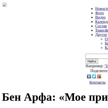
Новост
Фото
Видео
Календ
Состав
Трансф
Другое
О
К
К
Найти
Например:
"
Поделитес
Контакты
Бен Арфа: «Мое пр