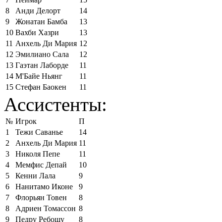
8
Анди Делорт
14
9
Жонатан Бамба
13
10
Вахби Хазри
13
11
Анхель Ди Мария
12
12
Эмилиано Сала
12
13
Гаэтан Лаборде
11
14
М'Байе Ньянг
11
15
Стефан Баокен
11
Ассистенты:
№
Игрок
П
1
Тежи Саванье
14
2
Анхель Ди Мария
11
3
Николя Пепе
11
4
Мемфис Депай
10
5
Кенни Лала
9
6
Нанитамо Иконе
9
7
Флорьян Товен
8
8
Адриен Томассон
8
9
Педру Ребошу
8