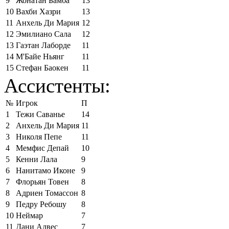
9
Жонатан Бамба
13
10
Вахби Хазри
13
11
Анхель Ди Мария
12
12
Эмилиано Сала
12
13
Гаэтан Лаборде
11
14
М'Байе Ньянг
11
15
Стефан Баокен
11
Ассистенты:
№
Игрок
П
1
Тежи Саванье
14
2
Анхель Ди Мария
11
3
Николя Пепе
11
4
Мемфис Депай
10
5
Кенни Лала
9
6
Нанитамо Иконе
9
7
Флорьян Товен
8
8
Адриен Томассон
8
9
Педру Ребошу
8
10
Неймар
7
11
Дани Алвес
7