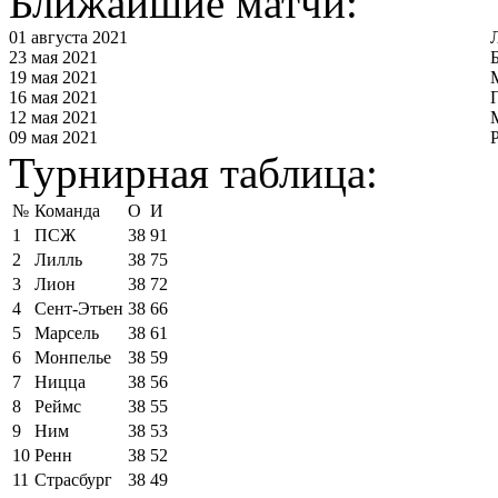
Ближайшие матчи:
01 августа 2021
23 мая 2021
19 мая 2021
16 мая 2021
12 мая 2021
09 мая 2021
Турнирная таблица:
№
Команда
О
И
1
ПСЖ
38
91
2
Лилль
38
75
3
Лион
38
72
4
Сент-Этьен
38
66
5
Марсель
38
61
6
Монпелье
38
59
7
Ницца
38
56
8
Реймс
38
55
9
Ним
38
53
10
Ренн
38
52
11
Страсбург
38
49