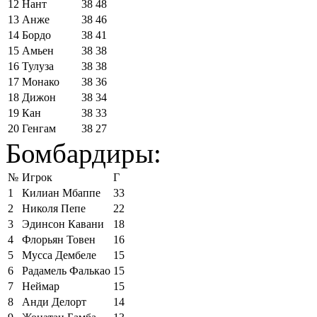
12
Нант
38
48
13
Анже
38
46
14
Бордо
38
41
15
Амьен
38
38
16
Тулуза
38
38
17
Монако
38
36
18
Дижон
38
34
19
Кан
38
33
20
Генгам
38
27
Бомбардиры:
№
Игрок
Г
1
Килиан Мбаппе
33
2
Николя Пепе
22
3
Эдинсон Кавани
18
4
Флорьян Товен
16
5
Мусса Дембеле
15
6
Радамель Фалькао
15
7
Неймар
15
8
Анди Делорт
14