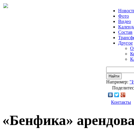
Новост
Фото
Видео
Календ
Состав
Трансф
Другое
О
К
К
Найти
Например:
"
Поделитес
Контакты
«Бенфика» арендов