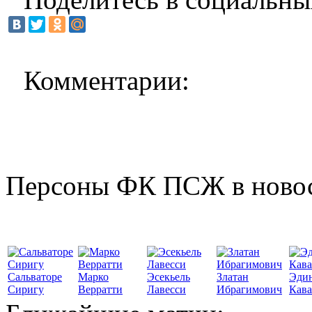
Комментарии:
Персоны ФК ПСЖ в ново
Сальваторе
Марко
Эсекьель
Златан
Эди
Сиригу
Верратти
Лавесси
Ибрагимович
Кав