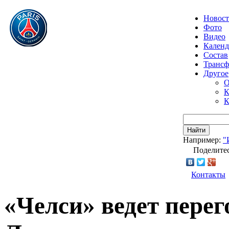
Новос
Фото
Видео
Календ
Состав
Транс
Другое
О
К
К
Найти
Например:
"
Поделитес
Контакты
«Челси» ведет пере