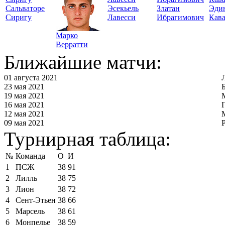
Сальваторе
Эсекьель
Златан
Эди
Сиригу
Лавесси
Ибрагимович
Кав
Марко
Верратти
Ближайшие матчи:
01 августа 2021
23 мая 2021
19 мая 2021
16 мая 2021
12 мая 2021
09 мая 2021
Турнирная таблица:
№
Команда
О
И
1
ПСЖ
38
91
2
Лилль
38
75
3
Лион
38
72
4
Сент-Этьен
38
66
5
Марсель
38
61
6
Монпелье
38
59