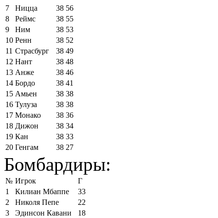
7
Ницца
38
56
8
Реймс
38
55
9
Ним
38
53
10
Ренн
38
52
11
Страсбург
38
49
12
Нант
38
48
13
Анже
38
46
14
Бордо
38
41
15
Амьен
38
38
16
Тулуза
38
38
17
Монако
38
36
18
Дижон
38
34
19
Кан
38
33
20
Генгам
38
27
Бомбардиры:
№
Игрок
Г
1
Килиан Мбаппе
33
2
Николя Пепе
22
3
Эдинсон Кавани
18