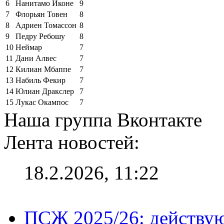
6
Нанитамо Иконе
9
7
Флорьян Товен
8
8
Адриен Томассон
8
9
Педру Ребошу
8
10
Неймар
7
11
Дани Алвес
7
12
Килиан Мбаппе
7
13
Набиль Фекир
7
14
Юлиан Дракслер
7
15
Лукас Окампос
7
Наша группа Вконтакте
Лента новостей:
18.2.2026, 11:22
ПСЖ 2025/26: действу