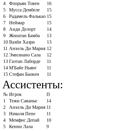
4
Флорьян Товен
16
5
Мусса Дембеле
15
6
Радамель Фалькао
15
7
Неймар
15
8
Анди Делорт
14
9
Жонатан Бамба
13
10
Вахби Хазри
13
11
Анхель Ди Мария
12
12
Эмилиано Сала
12
13
Гаэтан Лаборде
11
14
М'Байе Ньянг
11
15
Стефан Баокен
11
Ассистенты:
№
Игрок
П
1
Тежи Саванье
14
2
Анхель Ди Мария
11
3
Николя Пепе
11
4
Мемфис Депай
10
5
Кенни Лала
9