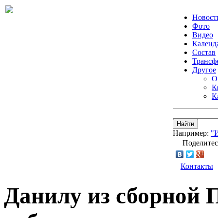
Новост
Фото
Видео
Календ
Состав
Трансф
Другое
О
К
К
Найти
Например:
"
Поделитес
Контакты
Данилу из сборной 