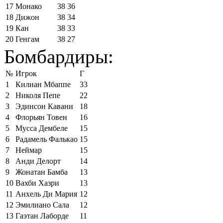
17
Монако
38
36
18
Дижон
38
34
19
Кан
38
33
20
Генгам
38
27
Бомбардиры:
№
Игрок
Г
1
Килиан Мбаппе
33
2
Николя Пепе
22
3
Эдинсон Кавани
18
4
Флорьян Товен
16
5
Мусса Дембеле
15
6
Радамель Фалькао
15
7
Неймар
15
8
Анди Делорт
14
9
Жонатан Бамба
13
10
Вахби Хазри
13
11
Анхель Ди Мария
12
12
Эмилиано Сала
12
13
Гаэтан Лаборде
11