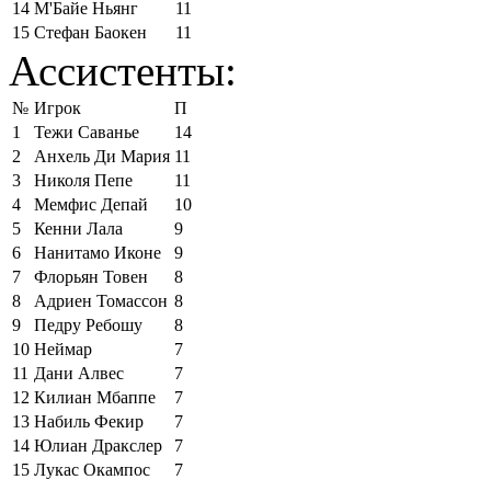
14
М'Байе Ньянг
11
15
Стефан Баокен
11
Ассистенты:
№
Игрок
П
1
Тежи Саванье
14
2
Анхель Ди Мария
11
3
Николя Пепе
11
4
Мемфис Депай
10
5
Кенни Лала
9
6
Нанитамо Иконе
9
7
Флорьян Товен
8
8
Адриен Томассон
8
9
Педру Ребошу
8
10
Неймар
7
11
Дани Алвес
7
12
Килиан Мбаппе
7
13
Набиль Фекир
7
14
Юлиан Дракслер
7
15
Лукас Окампос
7