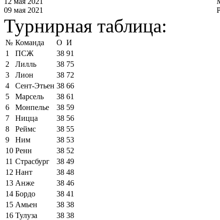
12 мая 2021
09 мая 2021
Турнирная таблица:
№
Команда
О
И
1
ПСЖ
38
91
2
Лилль
38
75
3
Лион
38
72
4
Сент-Этьен
38
66
5
Марсель
38
61
6
Монпелье
38
59
7
Ницца
38
56
8
Реймс
38
55
9
Ним
38
53
10
Ренн
38
52
11
Страсбург
38
49
12
Нант
38
48
13
Анже
38
46
14
Бордо
38
41
15
Амьен
38
38
16
Тулуза
38
38