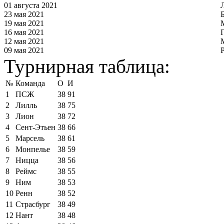
01 августа 2021
23 мая 2021
19 мая 2021
16 мая 2021
12 мая 2021
09 мая 2021
Турнирная таблица:
№
Команда
О
И
1
ПСЖ
38
91
2
Лилль
38
75
3
Лион
38
72
4
Сент-Этьен
38
66
5
Марсель
38
61
6
Монпелье
38
59
7
Ницца
38
56
8
Реймс
38
55
9
Ним
38
53
10
Ренн
38
52
11
Страсбург
38
49
12
Нант
38
48