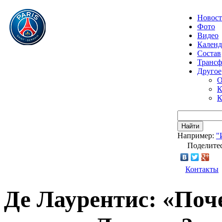
Новос
Фото
Видео
Календ
Состав
Транс
Другое
О
К
К
Найти
Например:
"
Поделитес
Контакты
Де Лаурентис: «По