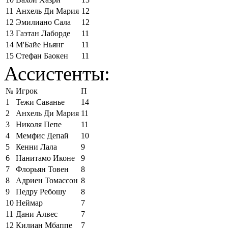
11
Анхель Ди Мария
12
12
Эмилиано Сала
12
13
Гаэтан Лаборде
11
14
М'Байе Ньянг
11
15
Стефан Баокен
11
Ассистенты:
№
Игрок
П
1
Тежи Саванье
14
2
Анхель Ди Мария
11
3
Николя Пепе
11
4
Мемфис Депай
10
5
Кенни Лала
9
6
Нанитамо Иконе
9
7
Флорьян Товен
8
8
Адриен Томассон
8
9
Педру Ребошу
8
10
Неймар
7
11
Дани Алвес
7
12
Килиан Мбаппе
7