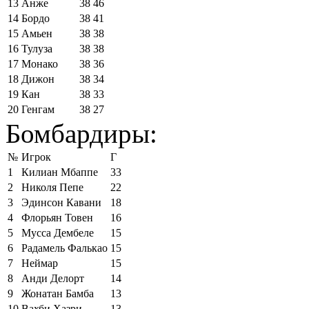
13
Анже
38
46
14
Бордо
38
41
15
Амьен
38
38
16
Тулуза
38
38
17
Монако
38
36
18
Дижон
38
34
19
Кан
38
33
20
Генгам
38
27
Бомбардиры:
№
Игрок
Г
1
Килиан Мбаппе
33
2
Николя Пепе
22
3
Эдинсон Кавани
18
4
Флорьян Товен
16
5
Мусса Дембеле
15
6
Радамель Фалькао
15
7
Неймар
15
8
Анди Делорт
14
9
Жонатан Бамба
13
10
Вахби Хазри
13