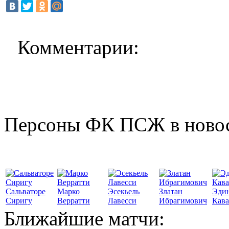
Комментарии:
Персоны ФК ПСЖ в ново
Сальваторе
Марко
Эсекьель
Златан
Эди
Сиригу
Верратти
Лавесси
Ибрагимович
Кав
Ближайшие матчи: