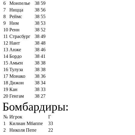
6
Монпелье
38
59
7
Ницца
38
56
8
Реймс
38
55
9
Ним
38
53
10
Ренн
38
52
11
Страсбург
38
49
12
Нант
38
48
13
Анже
38
46
14
Бордо
38
41
15
Амьен
38
38
16
Тулуза
38
38
17
Монако
38
36
18
Дижон
38
34
19
Кан
38
33
20
Генгам
38
27
Бомбардиры:
№
Игрок
Г
1
Килиан Мбаппе
33
2
Николя Пепе
22