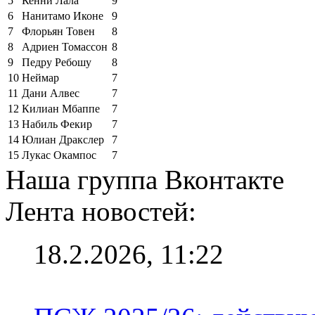
5
Кенни Лала
9
6
Нанитамо Иконе
9
7
Флорьян Товен
8
8
Адриен Томассон
8
9
Педру Ребошу
8
10
Неймар
7
11
Дани Алвес
7
12
Килиан Мбаппе
7
13
Набиль Фекир
7
14
Юлиан Дракслер
7
15
Лукас Окампос
7
Наша группа Вконтакте
Лента новостей:
18.2.2026, 11:22