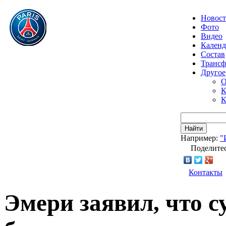
Новос
Фото
Видео
Календ
Состав
Транс
Другое
О
К
К
Найти
Например:
"
Поделитес
Контакты
Эмери заявил, что с