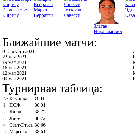
Сальваторе
Марко
Эсекьель
Эди
Сиригу
Верратти
Лавесси
Кав
Златан
Ибрагимович
Ближайшие матчи:
01 августа 2021
23 мая 2021
19 мая 2021
16 мая 2021
12 мая 2021
09 мая 2021
Турнирная таблица:
№
Команда
О
И
1
ПСЖ
38
91
2
Лилль
38
75
3
Лион
38
72
4
Сент-Этьен
38
66
5
Марсель
38
61