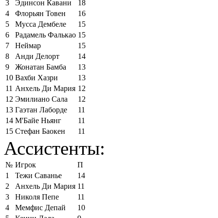
3
Эдинсон Кавани
18
4
Флорьян Товен
16
5
Мусса Дембеле
15
6
Радамель Фалькао
15
7
Неймар
15
8
Анди Делорт
14
9
Жонатан Бамба
13
10
Вахби Хазри
13
11
Анхель Ди Мария
12
12
Эмилиано Сала
12
13
Гаэтан Лаборде
11
14
М'Байе Ньянг
11
15
Стефан Баокен
11
Ассистенты:
№
Игрок
П
1
Тежи Саванье
14
2
Анхель Ди Мария
11
3
Николя Пепе
11
4
Мемфис Депай
10