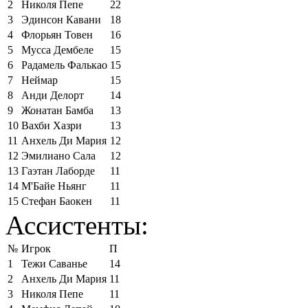
2
Николя Пепе
22
3
Эдинсон Кавани
18
4
Флорьян Товен
16
5
Мусса Дембеле
15
6
Радамель Фалькао
15
7
Неймар
15
8
Анди Делорт
14
9
Жонатан Бамба
13
10
Вахби Хазри
13
11
Анхель Ди Мария
12
12
Эмилиано Сала
12
13
Гаэтан Лаборде
11
14
М'Байе Ньянг
11
15
Стефан Баокен
11
Ассистенты:
№
Игрок
П
1
Тежи Саванье
14
2
Анхель Ди Мария
11
3
Николя Пепе
11