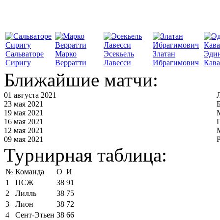
Сальваторе
Марко
Эсекьель
Златан
Эди
Сиригу
Верратти
Лавесси
Ибрагимович
Кав
Ближайшие матчи:
01 августа 2021
23 мая 2021
19 мая 2021
16 мая 2021
12 мая 2021
09 мая 2021
Турнирная таблица:
№
Команда
О
И
1
ПСЖ
38
91
2
Лилль
38
75
3
Лион
38
72
4
Сент-Этьен
38
66