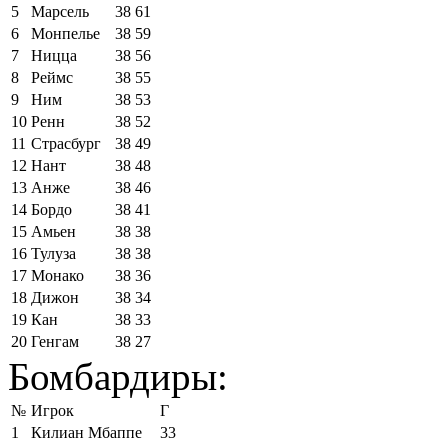
5
Марсель
38
61
6
Монпелье
38
59
7
Ницца
38
56
8
Реймс
38
55
9
Ним
38
53
10
Ренн
38
52
11
Страсбург
38
49
12
Нант
38
48
13
Анже
38
46
14
Бордо
38
41
15
Амьен
38
38
16
Тулуза
38
38
17
Монако
38
36
18
Дижон
38
34
19
Кан
38
33
20
Генгам
38
27
Бомбардиры:
№
Игрок
Г
1
Килиан Мбаппе
33