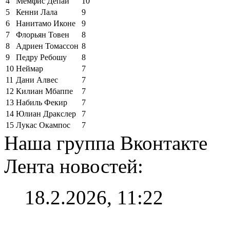
4
Мемфис Депай
10
5
Кенни Лала
9
6
Нанитамо Иконе
9
7
Флорьян Товен
8
8
Адриен Томассон
8
9
Педру Ребошу
8
10
Неймар
7
11
Дани Алвес
7
12
Килиан Мбаппе
7
13
Набиль Фекир
7
14
Юлиан Дракслер
7
15
Лукас Окампос
7
Наша группа Вконтакте
Лента новостей:
18.2.2026, 11:22