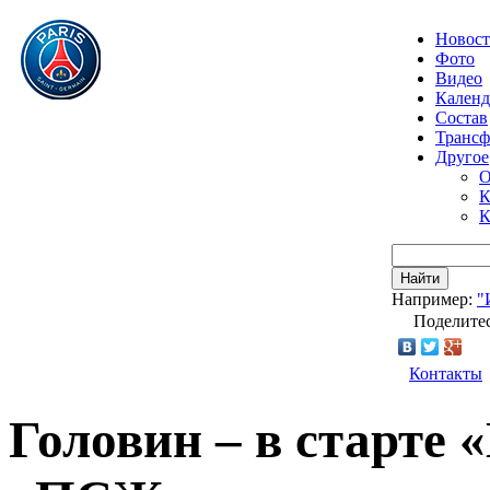
Новос
Фото
Видео
Календ
Состав
Транс
Другое
О
К
К
Найти
Например:
"
Поделитес
Контакты
Головин – в старте 