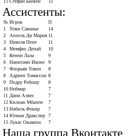
15
Стефан Баокен
11
Ассистенты:
№
Игрок
П
1
Тежи Саванье
14
2
Анхель Ди Мария
11
3
Николя Пепе
11
4
Мемфис Депай
10
5
Кенни Лала
9
6
Нанитамо Иконе
9
7
Флорьян Товен
8
8
Адриен Томассон
8
9
Педру Ребошу
8
10
Неймар
7
11
Дани Алвес
7
12
Килиан Мбаппе
7
13
Набиль Фекир
7
14
Юлиан Дракслер
7
15
Лукас Окампос
7
Наша группа Вконтакте