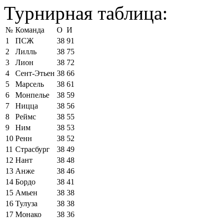
Турнирная таблица:
№
Команда
О
И
1
ПСЖ
38
91
2
Лилль
38
75
3
Лион
38
72
4
Сент-Этьен
38
66
5
Марсель
38
61
6
Монпелье
38
59
7
Ницца
38
56
8
Реймс
38
55
9
Ним
38
53
10
Ренн
38
52
11
Страсбург
38
49
12
Нант
38
48
13
Анже
38
46
14
Бордо
38
41
15
Амьен
38
38
16
Тулуза
38
38
17
Монако
38
36