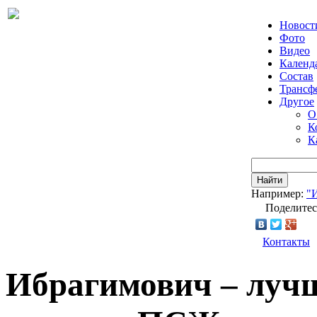
Новост
Фото
Видео
Календ
Состав
Трансф
Другое
О
К
К
Найти
Например:
"
Поделитес
Контакты
Ибрагимович – луч