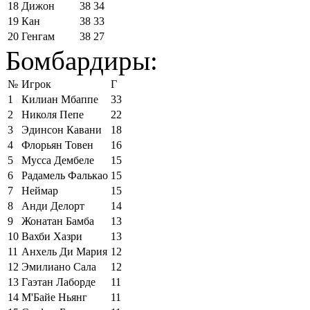
18
Дижон
38
34
19
Кан
38
33
20
Генгам
38
27
Бомбардиры:
№
Игрок
Г
1
Килиан Мбаппе
33
2
Николя Пепе
22
3
Эдинсон Кавани
18
4
Флорьян Товен
16
5
Мусса Дембеле
15
6
Радамель Фалькао
15
7
Неймар
15
8
Анди Делорт
14
9
Жонатан Бамба
13
10
Вахби Хазри
13
11
Анхель Ди Мария
12
12
Эмилиано Сала
12
13
Гаэтан Лаборде
11
14
М'Байе Ньянг
11