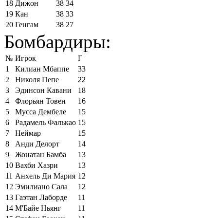
18
Дижон
38
34
19
Кан
38
33
20
Генгам
38
27
Бомбардиры:
№
Игрок
Г
1
Килиан Мбаппе
33
2
Николя Пепе
22
3
Эдинсон Кавани
18
4
Флорьян Товен
16
5
Мусса Дембеле
15
6
Радамель Фалькао
15
7
Неймар
15
8
Анди Делорт
14
9
Жонатан Бамба
13
10
Вахби Хазри
13
11
Анхель Ди Мария
12
12
Эмилиано Сала
12
13
Гаэтан Лаборде
11
14
М'Байе Ньянг
11