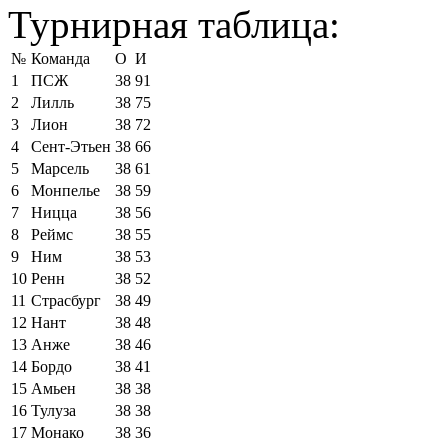
Турнирная таблица:
№
Команда
О
И
1
ПСЖ
38
91
2
Лилль
38
75
3
Лион
38
72
4
Сент-Этьен
38
66
5
Марсель
38
61
6
Монпелье
38
59
7
Ницца
38
56
8
Реймс
38
55
9
Ним
38
53
10
Ренн
38
52
11
Страсбург
38
49
12
Нант
38
48
13
Анже
38
46
14
Бордо
38
41
15
Амьен
38
38
16
Тулуза
38
38
17
Монако
38
36