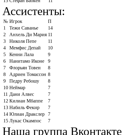
15
Стефан Баокен
11
Ассистенты:
№
Игрок
П
1
Тежи Саванье
14
2
Анхель Ди Мария
11
3
Николя Пепе
11
4
Мемфис Депай
10
5
Кенни Лала
9
6
Нанитамо Иконе
9
7
Флорьян Товен
8
8
Адриен Томассон
8
9
Педру Ребошу
8
10
Неймар
7
11
Дани Алвес
7
12
Килиан Мбаппе
7
13
Набиль Фекир
7
14
Юлиан Дракслер
7
15
Лукас Окампос
7
Наша группа Вконтакте