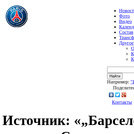
Новос
Фото
Видео
Календ
Состав
Транс
Другое
О
К
К
Найти
Например:
"
Поделитес
Контакты
Источник: «„Барсел