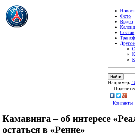
Новос
Фото
Видео
Календ
Состав
Транс
Другое
О
К
К
Найти
Например:
"
Поделитес
Контакты
Камавинга – об интересе «Реа
остаться в «Ренне»