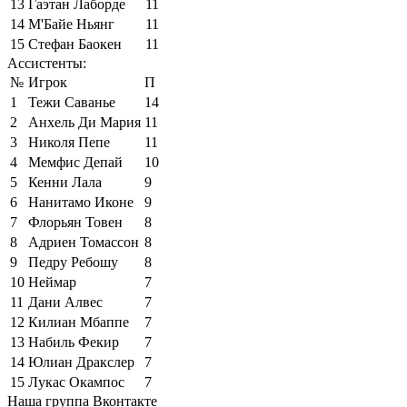
13
Гаэтан Лаборде
11
14
М'Байе Ньянг
11
15
Стефан Баокен
11
Ассистенты:
№
Игрок
П
1
Тежи Саванье
14
2
Анхель Ди Мария
11
3
Николя Пепе
11
4
Мемфис Депай
10
5
Кенни Лала
9
6
Нанитамо Иконе
9
7
Флорьян Товен
8
8
Адриен Томассон
8
9
Педру Ребошу
8
10
Неймар
7
11
Дани Алвес
7
12
Килиан Мбаппе
7
13
Набиль Фекир
7
14
Юлиан Дракслер
7
15
Лукас Окампос
7
Наша группа Вконтакте