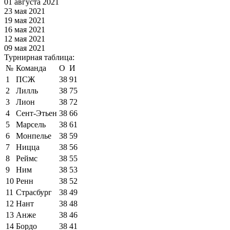
01 августа 2021
23 мая 2021
19 мая 2021
16 мая 2021
12 мая 2021
09 мая 2021
Турнирная таблица:
№
Команда
О
И
1
ПСЖ
38
91
2
Лилль
38
75
3
Лион
38
72
4
Сент-Этьен
38
66
5
Марсель
38
61
6
Монпелье
38
59
7
Ницца
38
56
8
Реймс
38
55
9
Ним
38
53
10
Ренн
38
52
11
Страсбург
38
49
12
Нант
38
48
13
Анже
38
46
14
Бордо
38
41