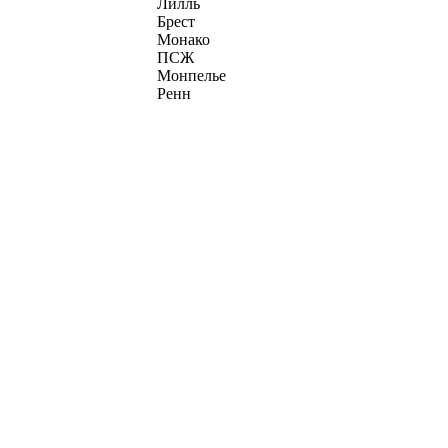
Лилль
Брест
Монако
ПСЖ
Монпелье
Ренн