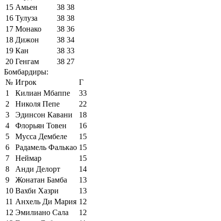
15
Амьен
38
38
16
Тулуза
38
38
17
Монако
38
36
18
Дижон
38
34
19
Кан
38
33
20
Генгам
38
27
Бомбардиры:
№
Игрок
Г
1
Килиан Мбаппе
33
2
Николя Пепе
22
3
Эдинсон Кавани
18
4
Флорьян Товен
16
5
Мусса Дембеле
15
6
Радамель Фалькао
15
7
Неймар
15
8
Анди Делорт
14
9
Жонатан Бамба
13
10
Вахби Хазри
13
11
Анхель Ди Мария
12
12
Эмилиано Сала
12