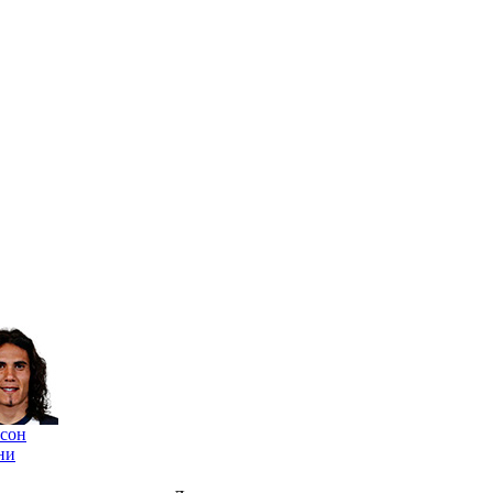
сон
ни