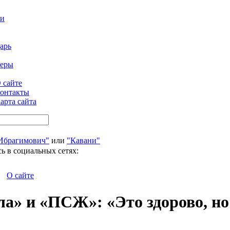
ти
арь
феры
 сайте
онтакты
арта сайта
Ибрагимович"
или
"Кавани"
ь в социальных сетях:
О сайте
ла» и «ПСЖ»: «Это здорово, но