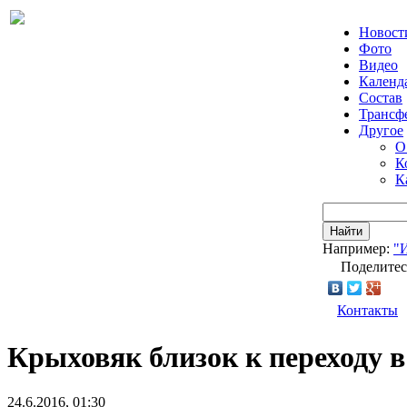
Новост
Фото
Видео
Календ
Состав
Трансф
Другое
О
К
К
Найти
Например:
"
Поделитес
Контакты
Крыховяк близок к переходу 
24.6.2016, 01:30