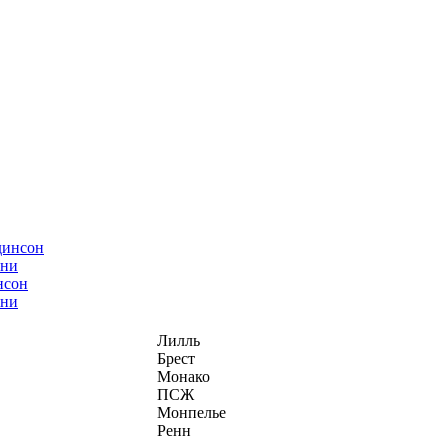
нсон
ани
Лилль
Брест
Монако
ПСЖ
Монпелье
Ренн