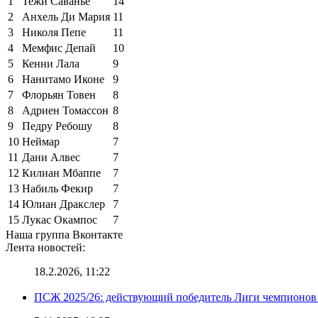
1
Тежи Саванье
14
2
Анхель Ди Мария
11
3
Николя Пепе
11
4
Мемфис Депай
10
5
Кенни Лала
9
6
Нанитамо Иконе
9
7
Флорьян Товен
8
8
Адриен Томассон
8
9
Педру Ребошу
8
10
Неймар
7
11
Дани Алвес
7
12
Килиан Мбаппе
7
13
Набиль Фекир
7
14
Юлиан Дракслер
7
15
Лукас Окампос
7
Наша группа Вконтакте
Лента новостей:
18.2.2026, 11:22
ПСЖ 2025/26: действующий победитель Лиги чемпионов — 