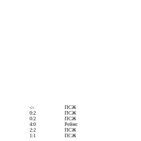
-:-
ПСЖ
0:2
ПСЖ
0:2
ПСЖ
4:0
Реймс
2:2
ПСЖ
1:1
ПСЖ