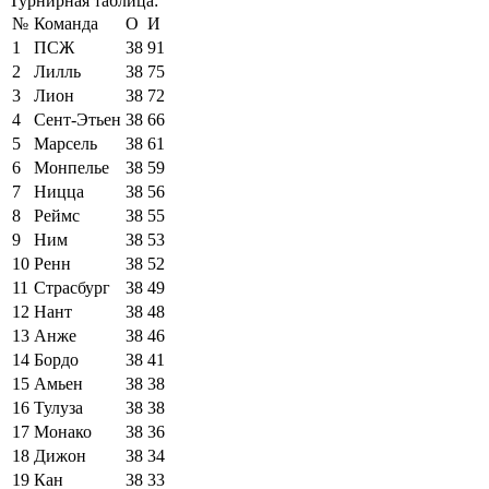
Турнирная таблица:
№
Команда
О
И
1
ПСЖ
38
91
2
Лилль
38
75
3
Лион
38
72
4
Сент-Этьен
38
66
5
Марсель
38
61
6
Монпелье
38
59
7
Ницца
38
56
8
Реймс
38
55
9
Ним
38
53
10
Ренн
38
52
11
Страсбург
38
49
12
Нант
38
48
13
Анже
38
46
14
Бордо
38
41
15
Амьен
38
38
16
Тулуза
38
38
17
Монако
38
36
18
Дижон
38
34
19
Кан
38
33