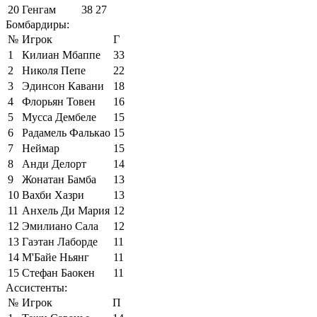
20
Генгам
38
27
Бомбардиры:
№
Игрок
Г
1
Килиан Мбаппе
33
2
Николя Пепе
22
3
Эдинсон Кавани
18
4
Флорьян Товен
16
5
Мусса Дембеле
15
6
Радамель Фалькао
15
7
Неймар
15
8
Анди Делорт
14
9
Жонатан Бамба
13
10
Вахби Хазри
13
11
Анхель Ди Мария
12
12
Эмилиано Сала
12
13
Гаэтан Лаборде
11
14
М'Байе Ньянг
11
15
Стефан Баокен
11
Ассистенты:
№
Игрок
П