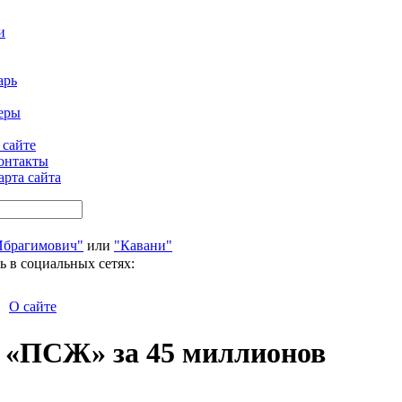
и
арь
еры
 сайте
онтакты
арта сайта
Ибрагимович"
или
"Кавани"
ь в социальных сетях:
О сайте
в «ПСЖ» за 45 миллионов