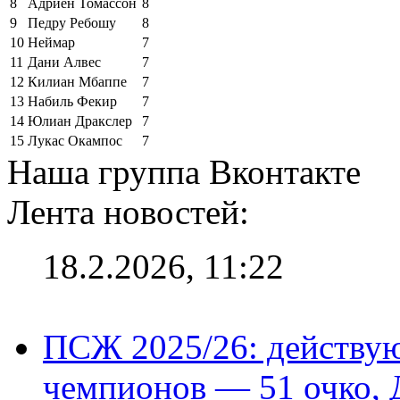
8
Адриен Томассон
8
9
Педру Ребошу
8
10
Неймар
7
11
Дани Алвес
7
12
Килиан Мбаппе
7
13
Набиль Фекир
7
14
Юлиан Дракслер
7
15
Лукас Окампос
7
Наша группа Вконтакте
Лента новостей:
18.2.2026, 11:22
ПСЖ 2025/26: действу
чемпионов — 51 очко, 