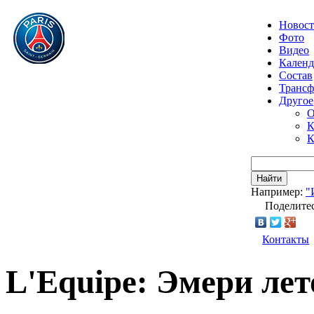
Новос
Фото
Видео
Календ
Состав
Транс
Другое
О
К
К
Найти
Например:
"
Поделитес
Контакты
L'Equipe: Эмери ле