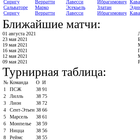
Сальваторе
Марко
Эсекьель
Златан
Эди
Сиригу
Верратти
Лавесси
Ибрагимович
Кав
Ближайшие матчи:
01 августа 2021
23 мая 2021
19 мая 2021
16 мая 2021
12 мая 2021
09 мая 2021
Турнирная таблица:
№
Команда
О
И
1
ПСЖ
38
91
2
Лилль
38
75
3
Лион
38
72
4
Сент-Этьен
38
66
5
Марсель
38
61
6
Монпелье
38
59
7
Ницца
38
56
8
Реймс
38
55