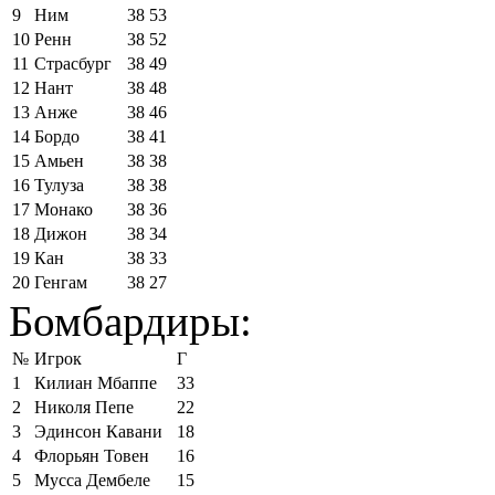
9
Ним
38
53
10
Ренн
38
52
11
Страсбург
38
49
12
Нант
38
48
13
Анже
38
46
14
Бордо
38
41
15
Амьен
38
38
16
Тулуза
38
38
17
Монако
38
36
18
Дижон
38
34
19
Кан
38
33
20
Генгам
38
27
Бомбардиры:
№
Игрок
Г
1
Килиан Мбаппе
33
2
Николя Пепе
22
3
Эдинсон Кавани
18
4
Флорьян Товен
16
5
Мусса Дембеле
15