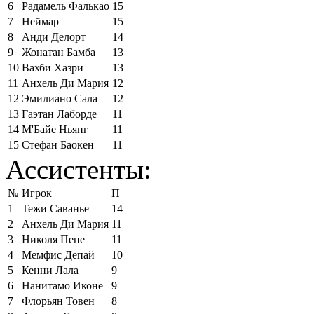
6
Радамель Фалькао
15
7
Неймар
15
8
Анди Делорт
14
9
Жонатан Бамба
13
10
Вахби Хазри
13
11
Анхель Ди Мария
12
12
Эмилиано Сала
12
13
Гаэтан Лаборде
11
14
М'Байе Ньянг
11
15
Стефан Баокен
11
Ассистенты:
№
Игрок
П
1
Тежи Саванье
14
2
Анхель Ди Мария
11
3
Николя Пепе
11
4
Мемфис Депай
10
5
Кенни Лала
9
6
Нанитамо Иконе
9
7
Флорьян Товен
8