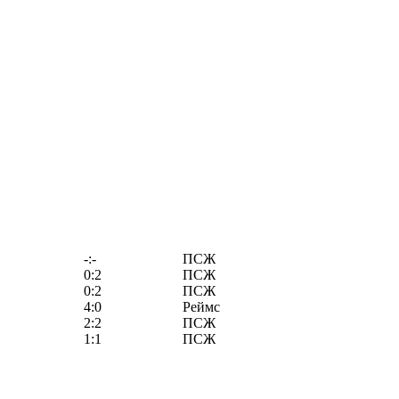
-:-
ПСЖ
0:2
ПСЖ
0:2
ПСЖ
4:0
Реймс
2:2
ПСЖ
1:1
ПСЖ