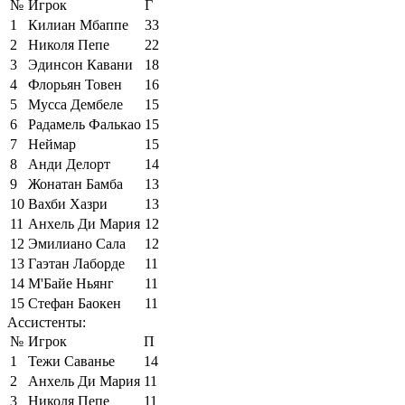
№
Игрок
Г
1
Килиан Мбаппе
33
2
Николя Пепе
22
3
Эдинсон Кавани
18
4
Флорьян Товен
16
5
Мусса Дембеле
15
6
Радамель Фалькао
15
7
Неймар
15
8
Анди Делорт
14
9
Жонатан Бамба
13
10
Вахби Хазри
13
11
Анхель Ди Мария
12
12
Эмилиано Сала
12
13
Гаэтан Лаборде
11
14
М'Байе Ньянг
11
15
Стефан Баокен
11
Ассистенты:
№
Игрок
П
1
Тежи Саванье
14
2
Анхель Ди Мария
11
3
Николя Пепе
11