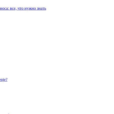
оса: все, что нужно знать
nje?