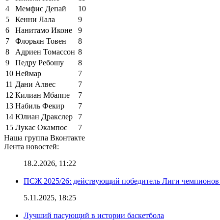
4
Мемфис Депай
10
5
Кенни Лала
9
6
Нанитамо Иконе
9
7
Флорьян Товен
8
8
Адриен Томассон
8
9
Педру Ребошу
8
10
Неймар
7
11
Дани Алвес
7
12
Килиан Мбаппе
7
13
Набиль Фекир
7
14
Юлиан Дракслер
7
15
Лукас Окампос
7
Наша группа Вконтакте
Лента новостей:
18.2.2026, 11:22
ПСЖ 2025/26: действующий победитель Лиги чемпионов — 
5.11.2025, 18:25
Лучший пасующий в истории баскетбола