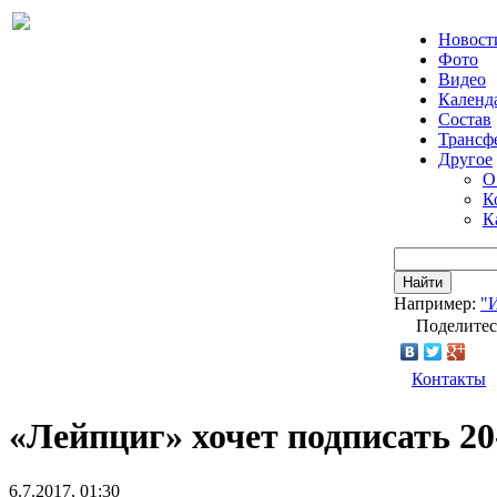
Новост
Фото
Видео
Календ
Состав
Трансф
Другое
О
К
К
Найти
Например:
"
Поделитес
Контакты
«Лейпциг» хочет подписать 2
6.7.2017, 01:30