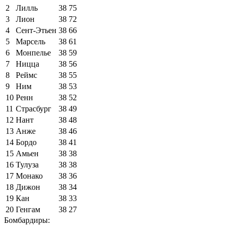
2
Лилль
38
75
3
Лион
38
72
4
Сент-Этьен
38
66
5
Марсель
38
61
6
Монпелье
38
59
7
Ницца
38
56
8
Реймс
38
55
9
Ним
38
53
10
Ренн
38
52
11
Страсбург
38
49
12
Нант
38
48
13
Анже
38
46
14
Бордо
38
41
15
Амьен
38
38
16
Тулуза
38
38
17
Монако
38
36
18
Дижон
38
34
19
Кан
38
33
20
Генгам
38
27
Бомбардиры: