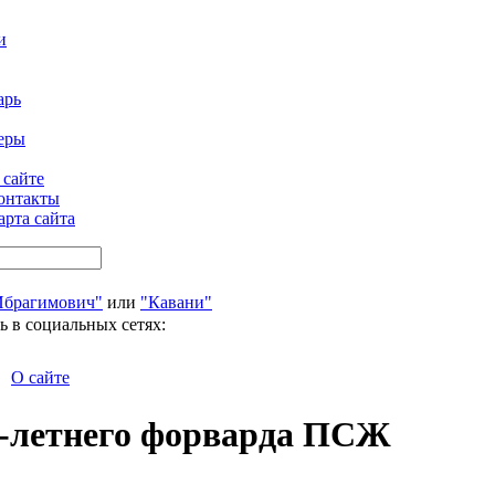
и
арь
еры
 сайте
онтакты
арта сайта
Ибрагимович"
или
"Кавани"
ь в социальных сетях:
О сайте
0-летнего форварда ПСЖ