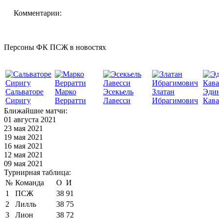
Комментарии:
Персоны ФК ПСЖ в новостях
Сальваторе
Марко
Эсекьель
Златан
Эди
Сиригу
Верратти
Лавесси
Ибрагимович
Кав
Ближайшие матчи:
01 августа 2021
23 мая 2021
19 мая 2021
16 мая 2021
12 мая 2021
09 мая 2021
Турнирная таблица:
№
Команда
О
И
1
ПСЖ
38
91
2
Лилль
38
75
3
Лион
38
72