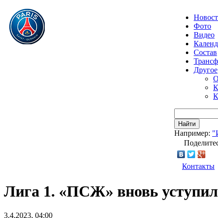
Новос
Фото
Видео
Календ
Состав
Транс
Другое
О
К
К
Найти
Например:
"
Поделитес
Контакты
Лига 1. «ПСЖ» вновь уступил 
3.4.2023, 04:00