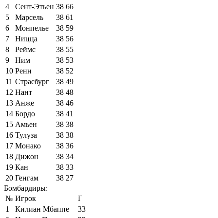
4
Сент-Этьен
38
66
5
Марсель
38
61
6
Монпелье
38
59
7
Ницца
38
56
8
Реймс
38
55
9
Ним
38
53
10
Ренн
38
52
11
Страсбург
38
49
12
Нант
38
48
13
Анже
38
46
14
Бордо
38
41
15
Амьен
38
38
16
Тулуза
38
38
17
Монако
38
36
18
Дижон
38
34
19
Кан
38
33
20
Генгам
38
27
Бомбардиры:
№
Игрок
Г
1
Килиан Мбаппе
33