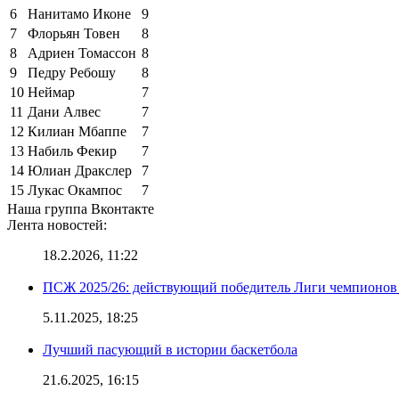
6
Нанитамо Иконе
9
7
Флорьян Товен
8
8
Адриен Томассон
8
9
Педру Ребошу
8
10
Неймар
7
11
Дани Алвес
7
12
Килиан Мбаппе
7
13
Набиль Фекир
7
14
Юлиан Дракслер
7
15
Лукас Окампос
7
Наша группа Вконтакте
Лента новостей:
18.2.2026, 11:22
ПСЖ 2025/26: действующий победитель Лиги чемпионов — 
5.11.2025, 18:25
Лучший пасующий в истории баскетбола
21.6.2025, 16:15