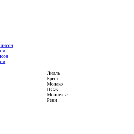
нсон
ани
Лилль
Брест
Монако
ПСЖ
Монпелье
Ренн