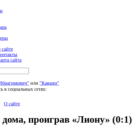
ти
арь
феры
 сайте
онтакты
арта сайта
Ибрагимович"
или
"Кавани"
ь в социальных сетях:
О сайте
дома, проиграв «Лиону» (0:1)