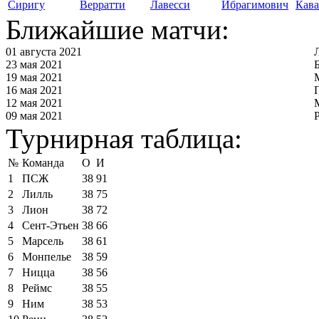
Сиригу
Верратти
Лавесси
Ибрагимович
Кав
Ближайшие матчи:
01 августа 2021
23 мая 2021
19 мая 2021
16 мая 2021
12 мая 2021
09 мая 2021
Турнирная таблица:
№
Команда
О
И
1
ПСЖ
38
91
2
Лилль
38
75
3
Лион
38
72
4
Сент-Этьен
38
66
5
Марсель
38
61
6
Монпелье
38
59
7
Ницца
38
56
8
Реймс
38
55
9
Ним
38
53