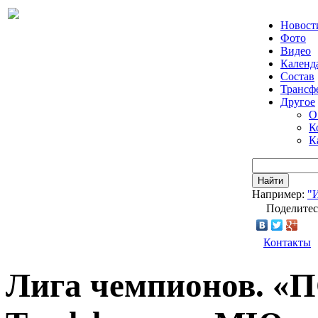
Новост
Фото
Видео
Календ
Состав
Трансф
Другое
О
К
К
Найти
Например:
"
Поделитес
Контакты
Лига чемпионов. «