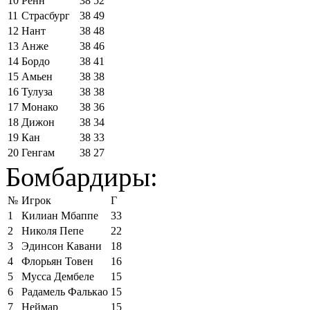
10
Ренн
38
52
11
Страсбург
38
49
12
Нант
38
48
13
Анже
38
46
14
Бордо
38
41
15
Амьен
38
38
16
Тулуза
38
38
17
Монако
38
36
18
Дижон
38
34
19
Кан
38
33
20
Генгам
38
27
Бомбардиры:
№
Игрок
Г
1
Килиан Мбаппе
33
2
Николя Пепе
22
3
Эдинсон Кавани
18
4
Флорьян Товен
16
5
Мусса Дембеле
15
6
Радамель Фалькао
15
7
Неймар
15