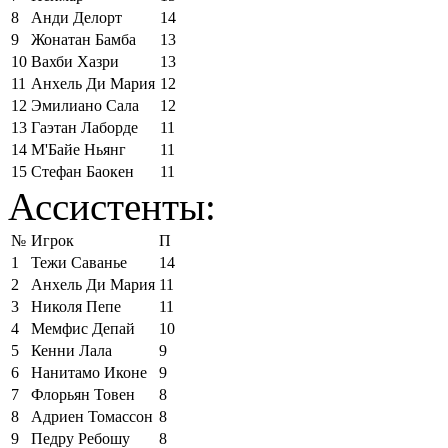
8
Анди Делорт
14
9
Жонатан Бамба
13
10
Вахби Хазри
13
11
Анхель Ди Мария
12
12
Эмилиано Сала
12
13
Гаэтан Лаборде
11
14
М'Байе Ньянг
11
15
Стефан Баокен
11
Ассистенты:
№
Игрок
П
1
Тежи Саванье
14
2
Анхель Ди Мария
11
3
Николя Пепе
11
4
Мемфис Депай
10
5
Кенни Лала
9
6
Нанитамо Иконе
9
7
Флорьян Товен
8
8
Адриен Томассон
8
9
Педру Ребошу
8