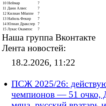
10
Неймар
7
11
Дани Алвес
7
12
Килиан Мбаппе
7
13
Набиль Фекир
7
14
Юлиан Дракслер
7
15
Лукас Окампос
7
Наша группа Вконтакте
Лента новостей:
18.2.2026, 11:22
ПСЖ 2025/26: действу
чемпионов — 51 очко, 
мяча, русский вратарь и