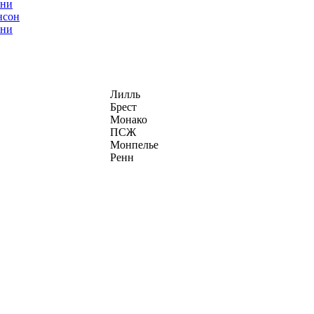
нсон
ани
Лилль
Брест
Монако
ПСЖ
Монпелье
Ренн