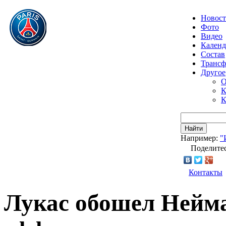
Новос
Фото
Видео
Календ
Состав
Транс
Другое
О
К
К
Найти
Например:
"
Поделитес
Контакты
Лукас обошел Нейма