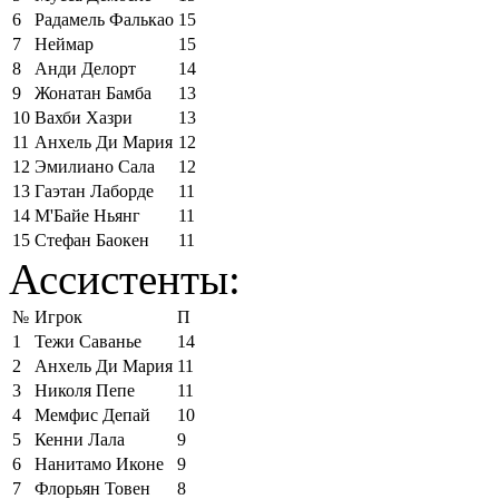
6
Радамель Фалькао
15
7
Неймар
15
8
Анди Делорт
14
9
Жонатан Бамба
13
10
Вахби Хазри
13
11
Анхель Ди Мария
12
12
Эмилиано Сала
12
13
Гаэтан Лаборде
11
14
М'Байе Ньянг
11
15
Стефан Баокен
11
Ассистенты:
№
Игрок
П
1
Тежи Саванье
14
2
Анхель Ди Мария
11
3
Николя Пепе
11
4
Мемфис Депай
10
5
Кенни Лала
9
6
Нанитамо Иконе
9
7
Флорьян Товен
8