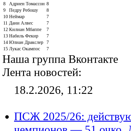
8
Адриен Томассон
8
9
Педру Ребошу
8
10
Неймар
7
11
Дани Алвес
7
12
Килиан Мбаппе
7
13
Набиль Фекир
7
14
Юлиан Дракслер
7
15
Лукас Окампос
7
Наша группа Вконтакте
Лента новостей:
18.2.2026, 11:22
ПСЖ 2025/26: действу
чемпионов — 51 очко, 