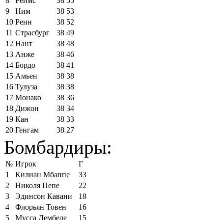
8
Реймс
38
55
9
Ним
38
53
10
Ренн
38
52
11
Страсбург
38
49
12
Нант
38
48
13
Анже
38
46
14
Бордо
38
41
15
Амьен
38
38
16
Тулуза
38
38
17
Монако
38
36
18
Дижон
38
34
19
Кан
38
33
20
Генгам
38
27
Бомбардиры:
№
Игрок
Г
1
Килиан Мбаппе
33
2
Николя Пепе
22
3
Эдинсон Кавани
18
4
Флорьян Товен
16
5
Мусса Дембеле
15