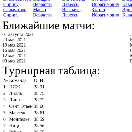
Сальваторе
Марко
Эсекьель
Златан
Эди
Сиригу
Верратти
Лавесси
Ибрагимович
Кав
Ближайшие матчи:
01 августа 2021
23 мая 2021
19 мая 2021
16 мая 2021
12 мая 2021
09 мая 2021
Турнирная таблица:
№
Команда
О
И
1
ПСЖ
38
91
2
Лилль
38
75
3
Лион
38
72
4
Сент-Этьен
38
66
5
Марсель
38
61
6
Монпелье
38
59
7
Ницца
38
56