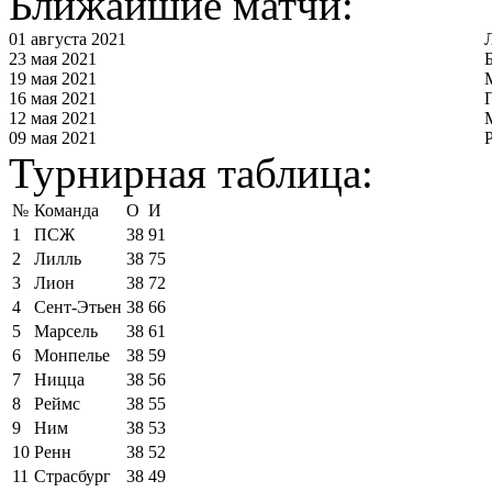
Ближайшие матчи:
01 августа 2021
23 мая 2021
19 мая 2021
16 мая 2021
12 мая 2021
09 мая 2021
Турнирная таблица:
№
Команда
О
И
1
ПСЖ
38
91
2
Лилль
38
75
3
Лион
38
72
4
Сент-Этьен
38
66
5
Марсель
38
61
6
Монпелье
38
59
7
Ницца
38
56
8
Реймс
38
55
9
Ним
38
53
10
Ренн
38
52
11
Страсбург
38
49