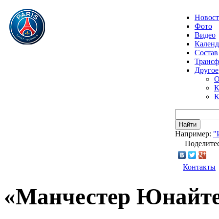
Новос
Фото
Видео
Календ
Состав
Транс
Другое
О
К
К
Найти
Например:
"
Поделитес
Контакты
«Манчестер Юнайтед