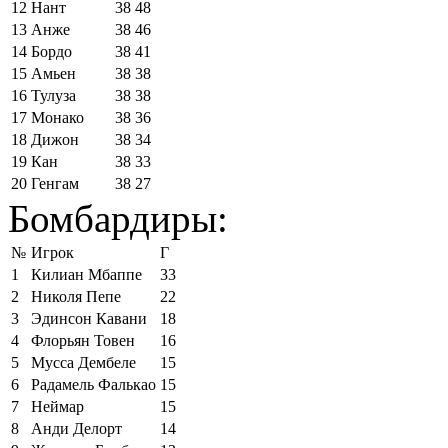
12
Нант
38
48
13
Анже
38
46
14
Бордо
38
41
15
Амьен
38
38
16
Тулуза
38
38
17
Монако
38
36
18
Дижон
38
34
19
Кан
38
33
20
Генгам
38
27
Бомбардиры:
№
Игрок
Г
1
Килиан Мбаппе
33
2
Николя Пепе
22
3
Эдинсон Кавани
18
4
Флорьян Товен
16
5
Мусса Дембеле
15
6
Радамель Фалькао
15
7
Неймар
15
8
Анди Делорт
14