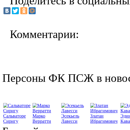
Поделитесь в социальны
Комментарии:
Персоны ФК ПСЖ в ново
Сальваторе
Марко
Эсекьель
Златан
Эди
Сиригу
Верратти
Лавесси
Ибрагимович
Кав