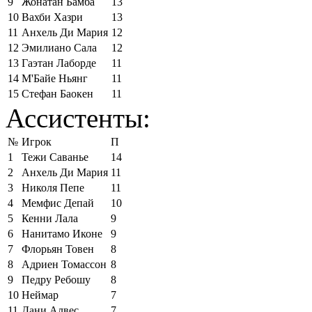
9
Жонатан Бамба
13
10
Вахби Хазри
13
11
Анхель Ди Мария
12
12
Эмилиано Сала
12
13
Гаэтан Лаборде
11
14
М'Байе Ньянг
11
15
Стефан Баокен
11
Ассистенты:
№
Игрок
П
1
Тежи Саванье
14
2
Анхель Ди Мария
11
3
Николя Пепе
11
4
Мемфис Депай
10
5
Кенни Лала
9
6
Нанитамо Иконе
9
7
Флорьян Товен
8
8
Адриен Томассон
8
9
Педру Ребошу
8
10
Неймар
7
11
Дани Алвес
7