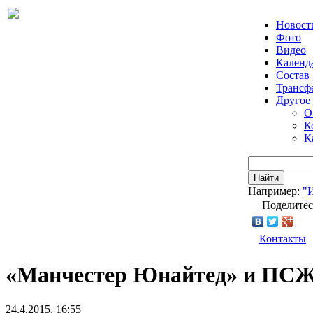
Новост
Фото
Видео
Календ
Состав
Трансф
Другое
О
К
К
Найти
Например:
"
Поделитес
Контакты
«Манчестер Юнайтед» и ПСЖ 
24.4.2015, 16:55