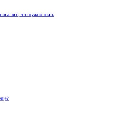
оса: все, что нужно знать
nje?