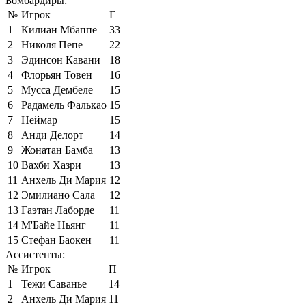
Бомбардиры:
№
Игрок
Г
1
Килиан Мбаппе
33
2
Николя Пепе
22
3
Эдинсон Кавани
18
4
Флорьян Товен
16
5
Мусса Дембеле
15
6
Радамель Фалькао
15
7
Неймар
15
8
Анди Делорт
14
9
Жонатан Бамба
13
10
Вахби Хазри
13
11
Анхель Ди Мария
12
12
Эмилиано Сала
12
13
Гаэтан Лаборде
11
14
М'Байе Ньянг
11
15
Стефан Баокен
11
Ассистенты:
№
Игрок
П
1
Тежи Саванье
14
2
Анхель Ди Мария
11