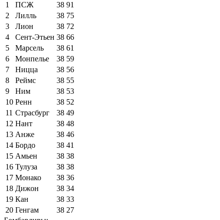
1
ПСЖ
38
91
2
Лилль
38
75
3
Лион
38
72
4
Сент-Этьен
38
66
5
Марсель
38
61
6
Монпелье
38
59
7
Ницца
38
56
8
Реймс
38
55
9
Ним
38
53
10
Ренн
38
52
11
Страсбург
38
49
12
Нант
38
48
13
Анже
38
46
14
Бордо
38
41
15
Амьен
38
38
16
Тулуза
38
38
17
Монако
38
36
18
Дижон
38
34
19
Кан
38
33
20
Генгам
38
27