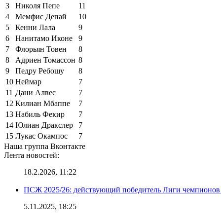
3
Николя Пепе
11
4
Мемфис Депай
10
5
Кенни Лала
9
6
Нанитамо Иконе
9
7
Флорьян Товен
8
8
Адриен Томассон
8
9
Педру Ребошу
8
10
Неймар
7
11
Дани Алвес
7
12
Килиан Мбаппе
7
13
Набиль Фекир
7
14
Юлиан Дракслер
7
15
Лукас Окампос
7
Наша группа Вконтакте
Лента новостей:
18.2.2026, 11:22
ПСЖ 2025/26: действующий победитель Лиги чемпионов — 
5.11.2025, 18:25