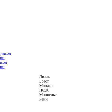
нсон
ани
Лилль
Брест
Монако
ПСЖ
Монпелье
Ренн