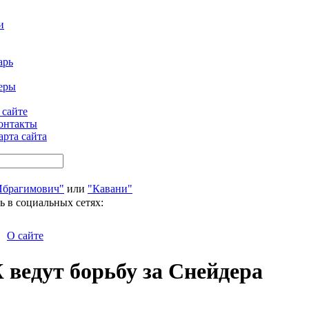
и
арь
еры
 сайте
онтакты
арта сайта
Ибрагимович"
или
"Кавани"
ь в социальных сетях:
О сайте
ведут борьбу за Снейдера