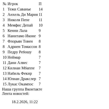
№
Игрок
П
1
Тежи Саванье
14
2
Анхель Ди Мария
11
3
Николя Пепе
11
4
Мемфис Депай
10
5
Кенни Лала
9
6
Нанитамо Иконе
9
7
Флорьян Товен
8
8
Адриен Томассон
8
9
Педру Ребошу
8
10
Неймар
7
11
Дани Алвес
7
12
Килиан Мбаппе
7
13
Набиль Фекир
7
14
Юлиан Дракслер
7
15
Лукас Окампос
7
Наша группа Вконтакте
Лента новостей:
18.2.2026, 11:22