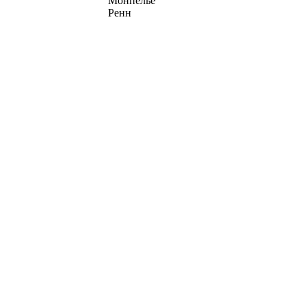
Монпелье
Ренн