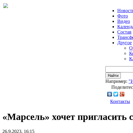
Новост
Фото
Видео
Календ
Состав
Трансф
Другое
О
К
К
Найти
Например:
"
Поделитес
Контакты
«Марсель» хочет пригласить 
26.9.2023, 16:15