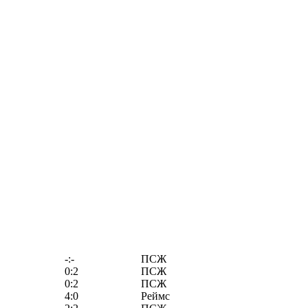
-:-
ПСЖ
0:2
ПСЖ
0:2
ПСЖ
4:0
Реймс