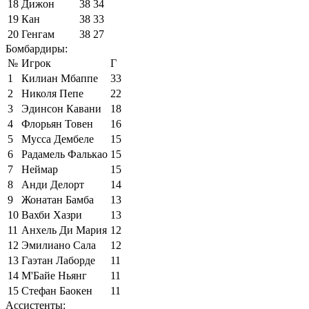
18
Дижон
38
34
19
Кан
38
33
20
Генгам
38
27
Бомбардиры:
№
Игрок
Г
1
Килиан Мбаппе
33
2
Николя Пепе
22
3
Эдинсон Кавани
18
4
Флорьян Товен
16
5
Мусса Дембеле
15
6
Радамель Фалькао
15
7
Неймар
15
8
Анди Делорт
14
9
Жонатан Бамба
13
10
Вахби Хазри
13
11
Анхель Ди Мария
12
12
Эмилиано Сала
12
13
Гаэтан Лаборде
11
14
М'Байе Ньянг
11
15
Стефан Баокен
11
Ассистенты: