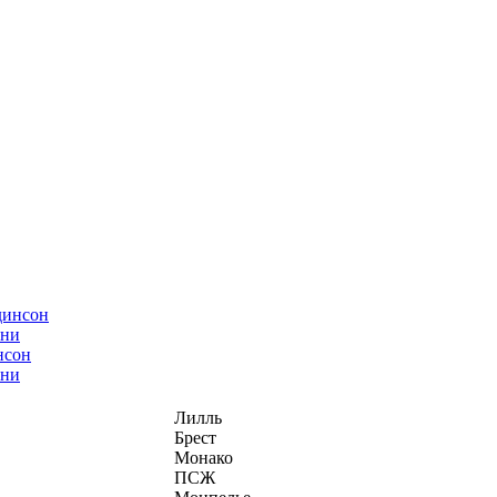
нсон
ани
Лилль
Брест
Монако
ПСЖ