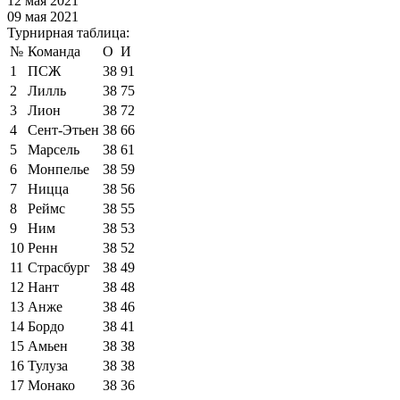
12 мая 2021
09 мая 2021
Турнирная таблица:
№
Команда
О
И
1
ПСЖ
38
91
2
Лилль
38
75
3
Лион
38
72
4
Сент-Этьен
38
66
5
Марсель
38
61
6
Монпелье
38
59
7
Ницца
38
56
8
Реймс
38
55
9
Ним
38
53
10
Ренн
38
52
11
Страсбург
38
49
12
Нант
38
48
13
Анже
38
46
14
Бордо
38
41
15
Амьен
38
38
16
Тулуза
38
38
17
Монако
38
36