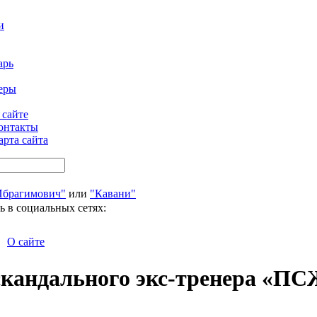
и
арь
еры
 сайте
онтакты
арта сайта
Ибрагимович"
или
"Кавани"
ь в социальных сетях:
О сайте
скандального экс-тренера «П