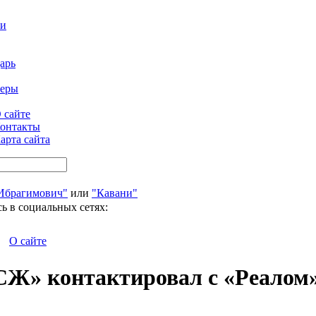
ти
арь
феры
 сайте
онтакты
арта сайта
Ибрагимович"
или
"Кавани"
ь в социальных сетях:
О сайте
СЖ» контактировал с «Реалом