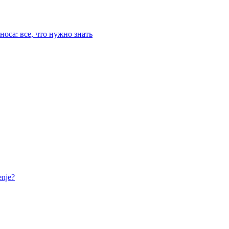
оса: все, что нужно знать
nje?