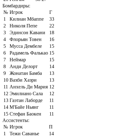
Бомбардиры:
№
Игрок
Г
1
Килиан Мбаппе
33
2
Николя Пепе
22
3
Эдинсон Кавани
18
4
Флорьян Товен
16
5
Мусса Дембеле
15
6
Радамель Фалькао
15
7
Неймар
15
8
Анди Делорт
14
9
Жонатан Бамба
13
10
Вахби Хазри
13
11
Анхель Ди Мария
12
12
Эмилиано Сала
12
13
Гаэтан Лаборде
11
14
М'Байе Ньянг
11
15
Стефан Баокен
11
Ассистенты:
№
Игрок
П
1
Тежи Саванье
14