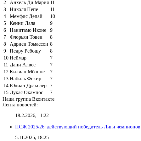
2
Анхель Ди Мария
11
3
Николя Пепе
11
4
Мемфис Депай
10
5
Кенни Лала
9
6
Нанитамо Иконе
9
7
Флорьян Товен
8
8
Адриен Томассон
8
9
Педру Ребошу
8
10
Неймар
7
11
Дани Алвес
7
12
Килиан Мбаппе
7
13
Набиль Фекир
7
14
Юлиан Дракслер
7
15
Лукас Окампос
7
Наша группа Вконтакте
Лента новостей:
18.2.2026, 11:22
ПСЖ 2025/26: действующий победитель Лиги чемпионов — 
5.11.2025, 18:25