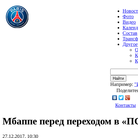
Новос
Фото
Видео
Календ
Состав
Транс
Другое
О
К
К
Найти
Например:
"
Поделитес
Контакты
Мбаппе перед переходом в «П
27.12.2017, 10:30