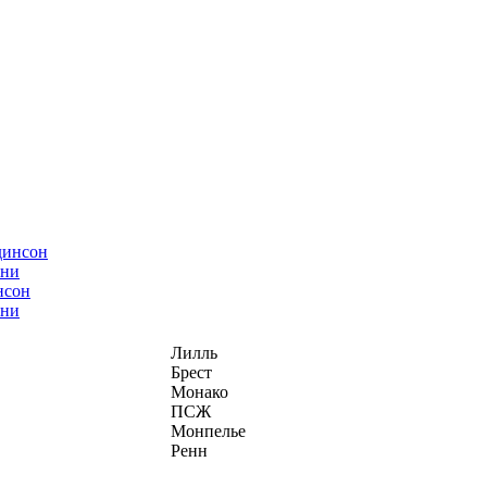
нсон
ани
Лилль
Брест
Монако
ПСЖ
Монпелье
Ренн