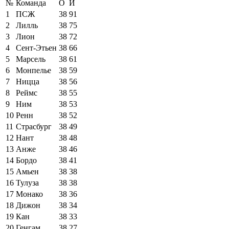
№
Команда
О
И
1
ПСЖ
38
91
2
Лилль
38
75
3
Лион
38
72
4
Сент-Этьен
38
66
5
Марсель
38
61
6
Монпелье
38
59
7
Ницца
38
56
8
Реймс
38
55
9
Ним
38
53
10
Ренн
38
52
11
Страсбург
38
49
12
Нант
38
48
13
Анже
38
46
14
Бордо
38
41
15
Амьен
38
38
16
Тулуза
38
38
17
Монако
38
36
18
Дижон
38
34
19
Кан
38
33
20
Генгам
38
27