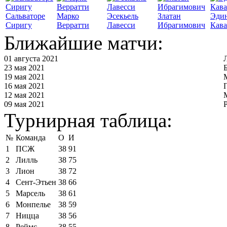
Сальваторе
Марко
Эсекьель
Златан
Эди
Сиригу
Верратти
Лавесси
Ибрагимович
Кав
Ближайшие матчи:
01 августа 2021
23 мая 2021
19 мая 2021
16 мая 2021
12 мая 2021
09 мая 2021
Турнирная таблица:
№
Команда
О
И
1
ПСЖ
38
91
2
Лилль
38
75
3
Лион
38
72
4
Сент-Этьен
38
66
5
Марсель
38
61
6
Монпелье
38
59
7
Ницца
38
56
8
Реймс
38
55