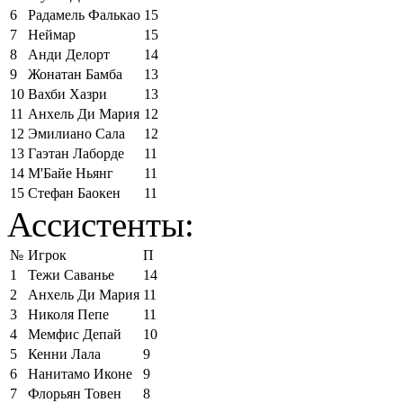
6
Радамель Фалькао
15
7
Неймар
15
8
Анди Делорт
14
9
Жонатан Бамба
13
10
Вахби Хазри
13
11
Анхель Ди Мария
12
12
Эмилиано Сала
12
13
Гаэтан Лаборде
11
14
М'Байе Ньянг
11
15
Стефан Баокен
11
Ассистенты:
№
Игрок
П
1
Тежи Саванье
14
2
Анхель Ди Мария
11
3
Николя Пепе
11
4
Мемфис Депай
10
5
Кенни Лала
9
6
Нанитамо Иконе
9
7
Флорьян Товен
8