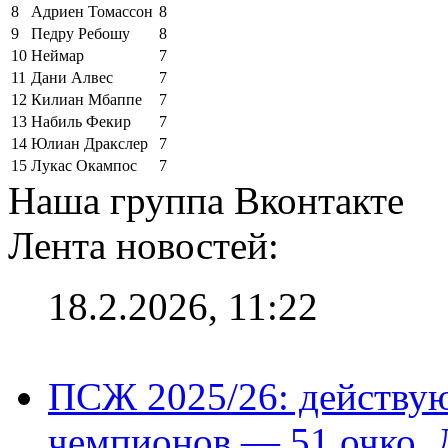
8
Адриен Томассон
8
9
Педру Ребошу
8
10
Неймар
7
11
Дани Алвес
7
12
Килиан Мбаппе
7
13
Набиль Фекир
7
14
Юлиан Дракслер
7
15
Лукас Окампос
7
Наша группа Вконтакте
Лента новостей:
18.2.2026, 11:22
ПСЖ 2025/26: действу
чемпионов — 51 очко, 