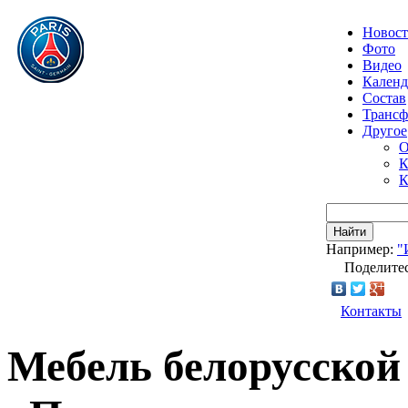
Новос
Фото
Видео
Календ
Состав
Транс
Другое
О
К
К
Найти
Например:
"
Поделитес
Контакты
Мебель белорусской