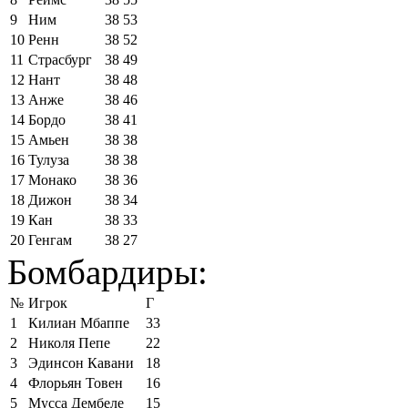
9
Ним
38
53
10
Ренн
38
52
11
Страсбург
38
49
12
Нант
38
48
13
Анже
38
46
14
Бордо
38
41
15
Амьен
38
38
16
Тулуза
38
38
17
Монако
38
36
18
Дижон
38
34
19
Кан
38
33
20
Генгам
38
27
Бомбардиры:
№
Игрок
Г
1
Килиан Мбаппе
33
2
Николя Пепе
22
3
Эдинсон Кавани
18
4
Флорьян Товен
16
5
Мусса Дембеле
15