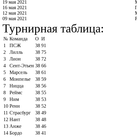
19 мая 2021
16 мая 2021
12 мая 2021
09 мая 2021
Турнирная таблица:
№
Команда
О
И
1
ПСЖ
38
91
2
Лилль
38
75
3
Лион
38
72
4
Сент-Этьен
38
66
5
Марсель
38
61
6
Монпелье
38
59
7
Ницца
38
56
8
Реймс
38
55
9
Ним
38
53
10
Ренн
38
52
11
Страсбург
38
49
12
Нант
38
48
13
Анже
38
46
14
Бордо
38
41