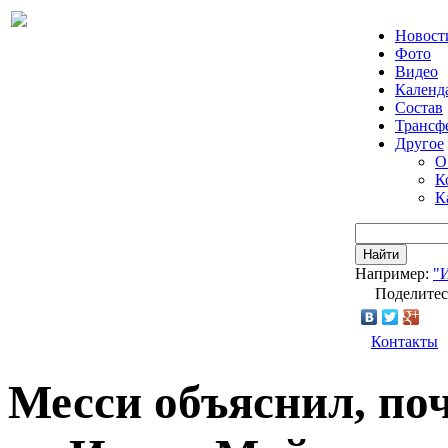
Новост
Фото
Видео
Календ
Состав
Трансф
Другое
О
К
К
Найти
Например:
"
Поделитес
Контакты
Месси объяснил, по