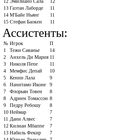
12
Эмилиано Сала
12
13
Гаэтан Лаборде
11
14
М'Байе Ньянг
11
15
Стефан Баокен
11
Ассистенты:
№
Игрок
П
1
Тежи Саванье
14
2
Анхель Ди Мария
11
3
Николя Пепе
11
4
Мемфис Депай
10
5
Кенни Лала
9
6
Нанитамо Иконе
9
7
Флорьян Товен
8
8
Адриен Томассон
8
9
Педру Ребошу
8
10
Неймар
7
11
Дани Алвес
7
12
Килиан Мбаппе
7
13
Набиль Фекир
7
14
Юлиан Дракслер
7