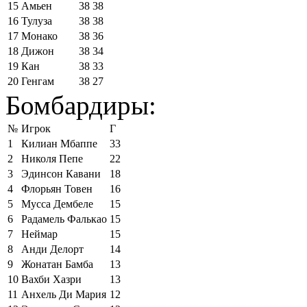
15
Амьен
38
38
16
Тулуза
38
38
17
Монако
38
36
18
Дижон
38
34
19
Кан
38
33
20
Генгам
38
27
Бомбардиры:
№
Игрок
Г
1
Килиан Мбаппе
33
2
Николя Пепе
22
3
Эдинсон Кавани
18
4
Флорьян Товен
16
5
Мусса Дембеле
15
6
Радамель Фалькао
15
7
Неймар
15
8
Анди Делорт
14
9
Жонатан Бамба
13
10
Вахби Хазри
13
11
Анхель Ди Мария
12