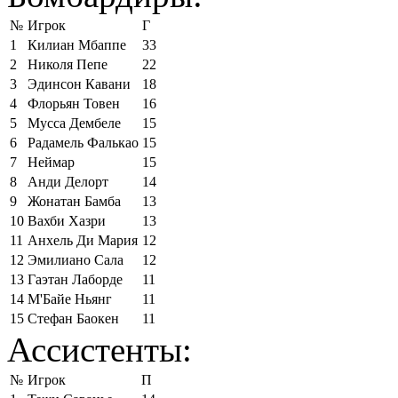
№
Игрок
Г
1
Килиан Мбаппе
33
2
Николя Пепе
22
3
Эдинсон Кавани
18
4
Флорьян Товен
16
5
Мусса Дембеле
15
6
Радамель Фалькао
15
7
Неймар
15
8
Анди Делорт
14
9
Жонатан Бамба
13
10
Вахби Хазри
13
11
Анхель Ди Мария
12
12
Эмилиано Сала
12
13
Гаэтан Лаборде
11
14
М'Байе Ньянг
11
15
Стефан Баокен
11
Ассистенты:
№
Игрок
П