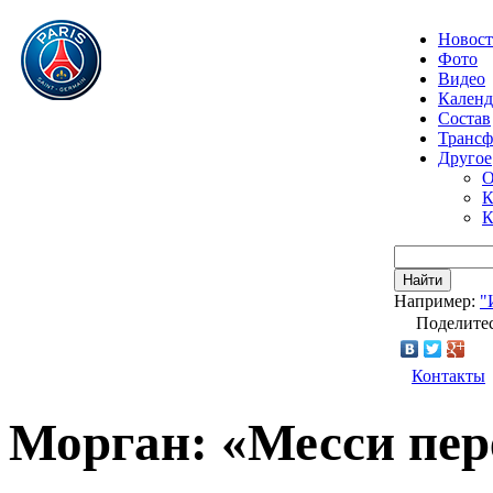
Новос
Фото
Видео
Календ
Состав
Транс
Другое
О
К
К
Найти
Например:
"
Поделитес
Контакты
Морган: «Месси пер