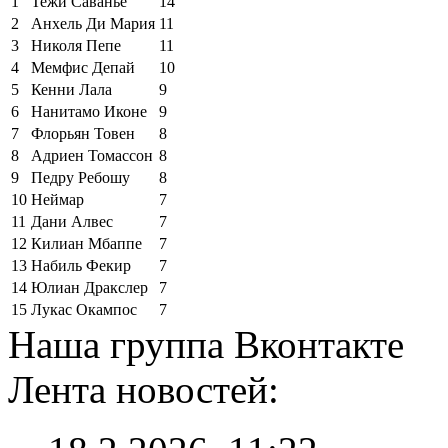
1
Тежи Саванье
14
2
Анхель Ди Мария
11
3
Николя Пепе
11
4
Мемфис Депай
10
5
Кенни Лала
9
6
Нанитамо Иконе
9
7
Флорьян Товен
8
8
Адриен Томассон
8
9
Педру Ребошу
8
10
Неймар
7
11
Дани Алвес
7
12
Килиан Мбаппе
7
13
Набиль Фекир
7
14
Юлиан Дракслер
7
15
Лукас Окампос
7
Наша группа Вконтакте
Лента новостей: