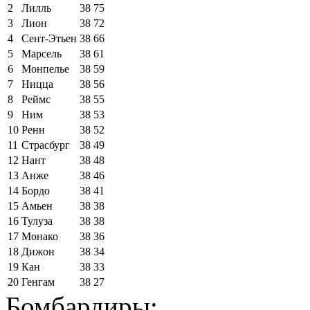
2
Лилль
38
75
3
Лион
38
72
4
Сент-Этьен
38
66
5
Марсель
38
61
6
Монпелье
38
59
7
Ницца
38
56
8
Реймс
38
55
9
Ним
38
53
10
Ренн
38
52
11
Страсбург
38
49
12
Нант
38
48
13
Анже
38
46
14
Бордо
38
41
15
Амьен
38
38
16
Тулуза
38
38
17
Монако
38
36
18
Дижон
38
34
19
Кан
38
33
20
Генгам
38
27
Бомбардиры: