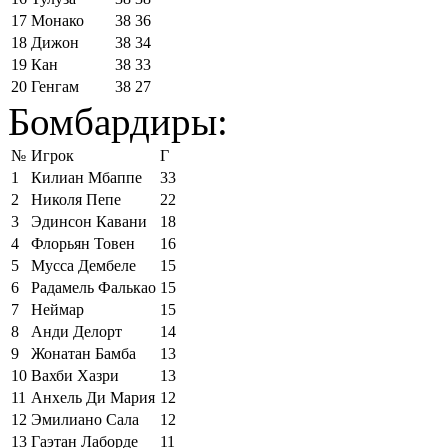
17
Монако
38
36
18
Дижон
38
34
19
Кан
38
33
20
Генгам
38
27
Бомбардиры:
№
Игрок
Г
1
Килиан Мбаппе
33
2
Николя Пепе
22
3
Эдинсон Кавани
18
4
Флорьян Товен
16
5
Мусса Дембеле
15
6
Радамель Фалькао
15
7
Неймар
15
8
Анди Делорт
14
9
Жонатан Бамба
13
10
Вахби Хазри
13
11
Анхель Ди Мария
12
12
Эмилиано Сала
12
13
Гаэтан Лаборде
11