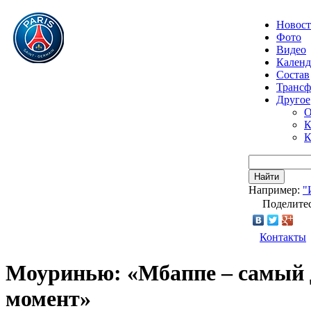
Новос
Фото
Видео
Календ
Состав
Транс
Другое
О
К
К
Найти
Например:
"
Поделитес
Контакты
Моуринью: «Мбаппе – самый 
момент»