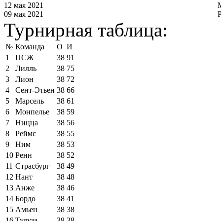
12 мая 2021
09 мая 2021
Турнирная таблица:
№
Команда
О
И
1
ПСЖ
38
91
2
Лилль
38
75
3
Лион
38
72
4
Сент-Этьен
38
66
5
Марсель
38
61
6
Монпелье
38
59
7
Ницца
38
56
8
Реймс
38
55
9
Ним
38
53
10
Ренн
38
52
11
Страсбург
38
49
12
Нант
38
48
13
Анже
38
46
14
Бордо
38
41
15
Амьен
38
38
16
Тулуза
38
38