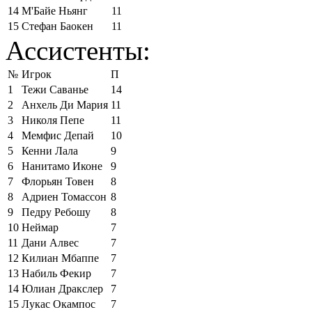
14
М'Байе Ньянг
11
15
Стефан Баокен
11
Ассистенты:
№
Игрок
П
1
Тежи Саванье
14
2
Анхель Ди Мария
11
3
Николя Пепе
11
4
Мемфис Депай
10
5
Кенни Лала
9
6
Нанитамо Иконе
9
7
Флорьян Товен
8
8
Адриен Томассон
8
9
Педру Ребошу
8
10
Неймар
7
11
Дани Алвес
7
12
Килиан Мбаппе
7
13
Набиль Фекир
7
14
Юлиан Дракслер
7
15
Лукас Окампос
7