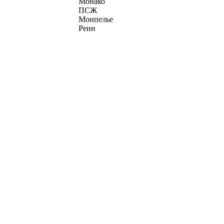
Монако
ПСЖ
Монпелье
Ренн