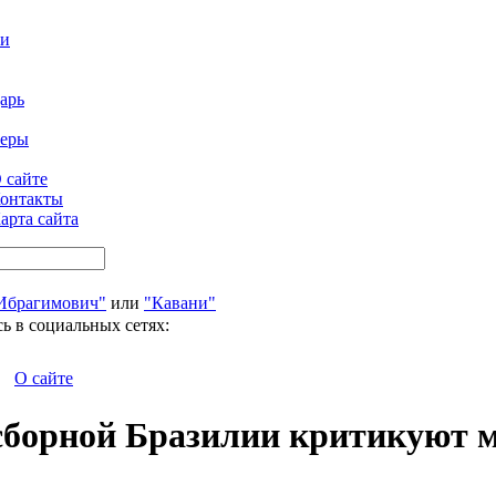
ти
арь
феры
 сайте
онтакты
арта сайта
Ибрагимович"
или
"Кавани"
ь в социальных сетях:
О сайте
борной Бразилии критикуют м