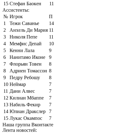
15
Стефан Баокен
11
Ассистенты:
№
Игрок
П
1
Тежи Саванье
14
2
Анхель Ди Мария
11
3
Николя Пепе
11
4
Мемфис Депай
10
5
Кенни Лала
9
6
Нанитамо Иконе
9
7
Флорьян Товен
8
8
Адриен Томассон
8
9
Педру Ребошу
8
10
Неймар
7
11
Дани Алвес
7
12
Килиан Мбаппе
7
13
Набиль Фекир
7
14
Юлиан Дракслер
7
15
Лукас Окампос
7
Наша группа Вконтакте
Лента новостей: