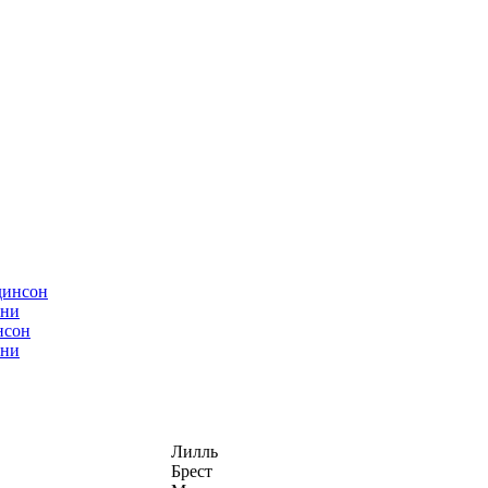
нсон
ани
Лилль
Брест