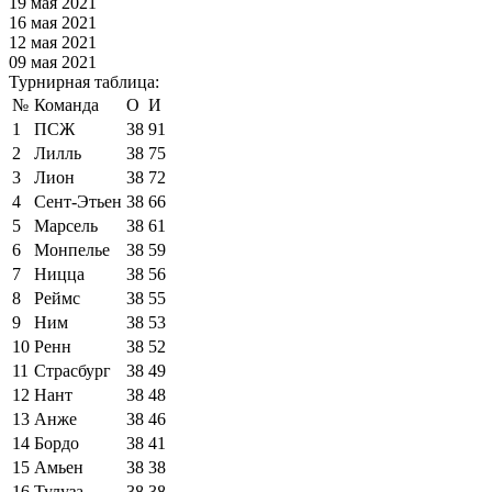
19 мая 2021
16 мая 2021
12 мая 2021
09 мая 2021
Турнирная таблица:
№
Команда
О
И
1
ПСЖ
38
91
2
Лилль
38
75
3
Лион
38
72
4
Сент-Этьен
38
66
5
Марсель
38
61
6
Монпелье
38
59
7
Ницца
38
56
8
Реймс
38
55
9
Ним
38
53
10
Ренн
38
52
11
Страсбург
38
49
12
Нант
38
48
13
Анже
38
46
14
Бордо
38
41
15
Амьен
38
38
16
Тулуза
38
38