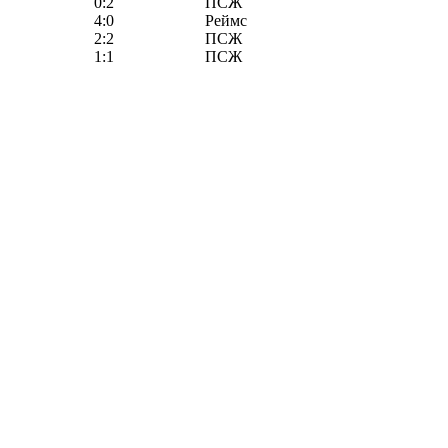
0:2
ПСЖ
4:0
Реймс
2:2
ПСЖ
1:1
ПСЖ