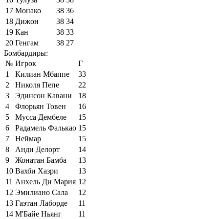
17
Монако
38
36
18
Дижон
38
34
19
Кан
38
33
20
Генгам
38
27
Бомбардиры:
№
Игрок
Г
1
Килиан Мбаппе
33
2
Николя Пепе
22
3
Эдинсон Кавани
18
4
Флорьян Товен
16
5
Мусса Дембеле
15
6
Радамель Фалькао
15
7
Неймар
15
8
Анди Делорт
14
9
Жонатан Бамба
13
10
Вахби Хазри
13
11
Анхель Ди Мария
12
12
Эмилиано Сала
12
13
Гаэтан Лаборде
11
14
М'Байе Ньянг
11