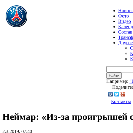
Новос
Фото
Видео
Календ
Состав
Транс
Другое
О
К
К
Найти
Например:
"
Поделитес
Контакты
Неймар: «Из-за проигрышей с
2.3.2019, 07:40