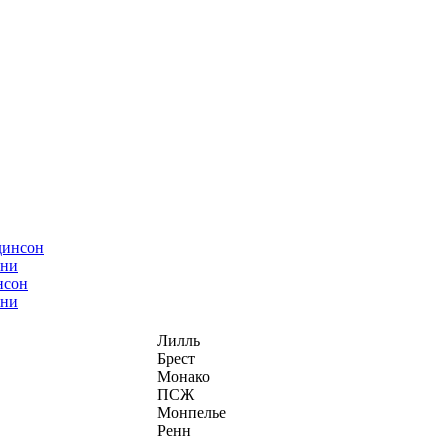
нсон
ани
Лилль
Брест
Монако
ПСЖ
Монпелье
Ренн