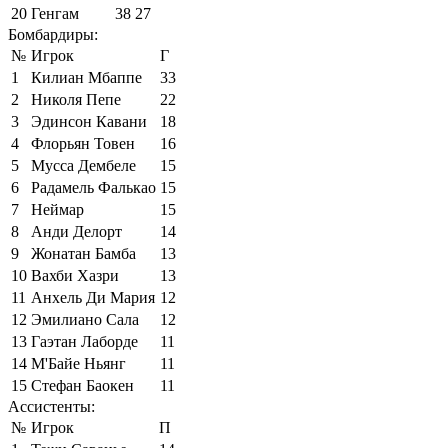
20
Генгам
38
27
Бомбардиры:
№
Игрок
Г
1
Килиан Мбаппе
33
2
Николя Пепе
22
3
Эдинсон Кавани
18
4
Флорьян Товен
16
5
Мусса Дембеле
15
6
Радамель Фалькао
15
7
Неймар
15
8
Анди Делорт
14
9
Жонатан Бамба
13
10
Вахби Хазри
13
11
Анхель Ди Мария
12
12
Эмилиано Сала
12
13
Гаэтан Лаборде
11
14
М'Байе Ньянг
11
15
Стефан Баокен
11
Ассистенты:
№
Игрок
П