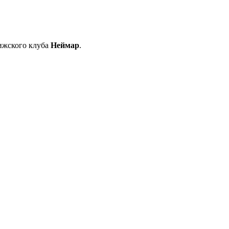
ижского клуба
Неймар
.