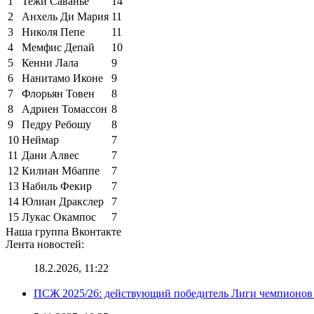
1
Тежи Саванье
14
2
Анхель Ди Мария
11
3
Николя Пепе
11
4
Мемфис Депай
10
5
Кенни Лала
9
6
Нанитамо Иконе
9
7
Флорьян Товен
8
8
Адриен Томассон
8
9
Педру Ребошу
8
10
Неймар
7
11
Дани Алвес
7
12
Килиан Мбаппе
7
13
Набиль Фекир
7
14
Юлиан Дракслер
7
15
Лукас Окампос
7
Наша группа Вконтакте
Лента новостей:
18.2.2026, 11:22
ПСЖ 2025/26: действующий победитель Лиги чемпионов — 