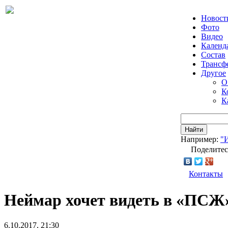
Новост
Фото
Видео
Календ
Состав
Трансф
Другое
О
К
К
Найти
Например:
"
Поделитес
Контакты
Неймар хочет видеть в «ПСЖ
6.10.2017, 21:30