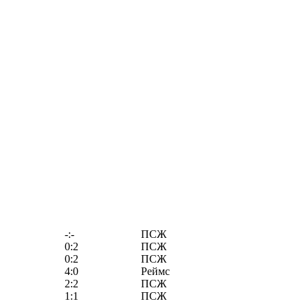
-:-
ПСЖ
0:2
ПСЖ
0:2
ПСЖ
4:0
Реймс
2:2
ПСЖ
1:1
ПСЖ