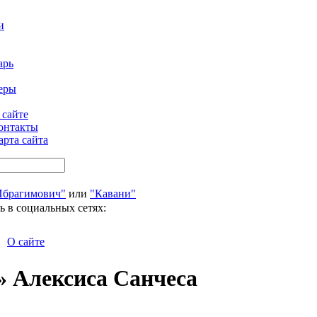
и
арь
еры
 сайте
онтакты
арта сайта
Ибрагимович"
или
"Кавани"
ь в социальных сетях:
О сайте
» Алексиса Санчеса