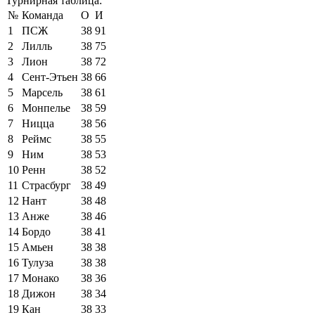
Турнирная таблица:
№
Команда
О
И
1
ПСЖ
38
91
2
Лилль
38
75
3
Лион
38
72
4
Сент-Этьен
38
66
5
Марсель
38
61
6
Монпелье
38
59
7
Ницца
38
56
8
Реймс
38
55
9
Ним
38
53
10
Ренн
38
52
11
Страсбург
38
49
12
Нант
38
48
13
Анже
38
46
14
Бордо
38
41
15
Амьен
38
38
16
Тулуза
38
38
17
Монако
38
36
18
Дижон
38
34
19
Кан
38
33