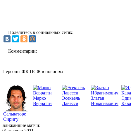
Поделитесь в социальных сетях:
Комментарии:
Персоны ФК ПСЖ в новостях
Марко
Эсекьель
Златан
Эди
Верратти
Лавесси
Ибрагимович
Кав
Сальваторе
Сиригу
Ближайшие матчи:
01 августа 2021