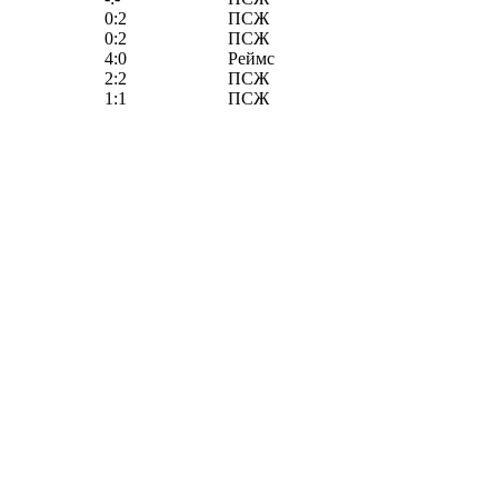
0:2
ПСЖ
0:2
ПСЖ
4:0
Реймс
2:2
ПСЖ
1:1
ПСЖ