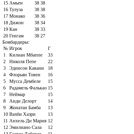
15
Амьен
38
38
16
Тулуза
38
38
17
Монако
38
36
18
Дижон
38
34
19
Кан
38
33
20
Генгам
38
27
Бомбардиры:
№
Игрок
Г
1
Килиан Мбаппе
33
2
Николя Пепе
22
3
Эдинсон Кавани
18
4
Флорьян Товен
16
5
Мусса Дембеле
15
6
Радамель Фалькао
15
7
Неймар
15
8
Анди Делорт
14
9
Жонатан Бамба
13
10
Вахби Хазри
13
11
Анхель Ди Мария
12
12
Эмилиано Сала
12
13
Гаэтан Лаборде
11