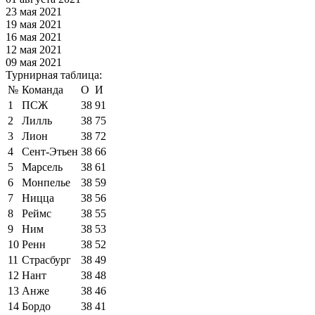
23 мая 2021
19 мая 2021
16 мая 2021
12 мая 2021
09 мая 2021
Турнирная таблица:
№
Команда
О
И
1
ПСЖ
38
91
2
Лилль
38
75
3
Лион
38
72
4
Сент-Этьен
38
66
5
Марсель
38
61
6
Монпелье
38
59
7
Ницца
38
56
8
Реймс
38
55
9
Ним
38
53
10
Ренн
38
52
11
Страсбург
38
49
12
Нант
38
48
13
Анже
38
46
14
Бордо
38
41