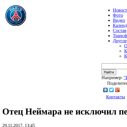
Новос
Фото
Видео
Календ
Состав
Транс
Другое
О
К
К
Найти
Например:
"
Поделитес
Контакты
Отец Неймара не исключил пе
29.11.2017, 13:45