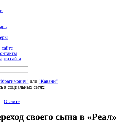
ти
арь
феры
 сайте
онтакты
арта сайта
Ибрагимович"
или
"Кавани"
ь в социальных сетях:
О сайте
реход своего сына в «Реал»