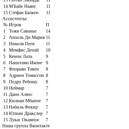
14
М'Байе Ньянг
11
15
Стефан Баокен
11
Ассистенты:
№
Игрок
П
1
Тежи Саванье
14
2
Анхель Ди Мария
11
3
Николя Пепе
11
4
Мемфис Депай
10
5
Кенни Лала
9
6
Нанитамо Иконе
9
7
Флорьян Товен
8
8
Адриен Томассон
8
9
Педру Ребошу
8
10
Неймар
7
11
Дани Алвес
7
12
Килиан Мбаппе
7
13
Набиль Фекир
7
14
Юлиан Дракслер
7
15
Лукас Окампос
7
Наша группа Вконтакте