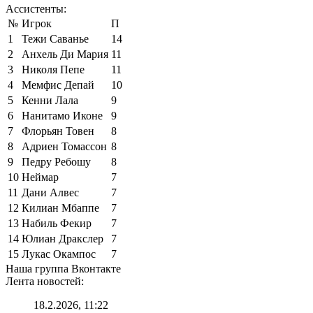
Ассистенты:
№
Игрок
П
1
Тежи Саванье
14
2
Анхель Ди Мария
11
3
Николя Пепе
11
4
Мемфис Депай
10
5
Кенни Лала
9
6
Нанитамо Иконе
9
7
Флорьян Товен
8
8
Адриен Томассон
8
9
Педру Ребошу
8
10
Неймар
7
11
Дани Алвес
7
12
Килиан Мбаппе
7
13
Набиль Фекир
7
14
Юлиан Дракслер
7
15
Лукас Окампос
7
Наша группа Вконтакте
Лента новостей:
18.2.2026, 11:22