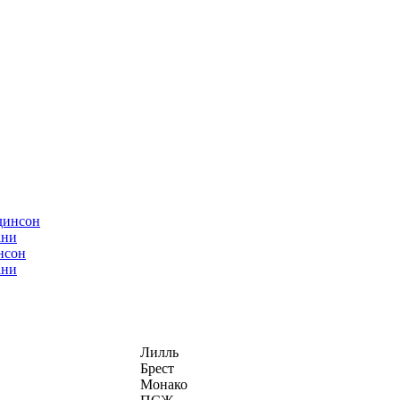
нсон
ани
Лилль
Брест
Монако