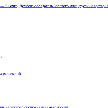
51 очко, Дембеле-обладатель Золотого мяча, русский вратарь и
ка
 ограничений
для надежного обслуживания автомобиля