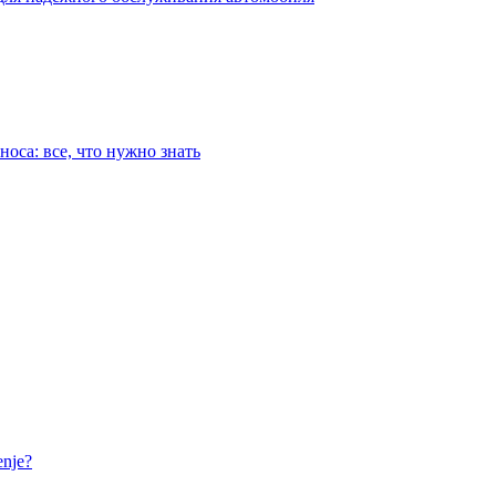
оса: все, что нужно знать
nje?