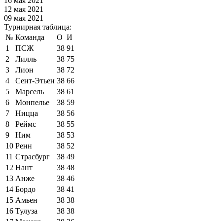
16 мая 2021
12 мая 2021
09 мая 2021
Турнирная таблица:
№
Команда
О
И
1
ПСЖ
38
91
2
Лилль
38
75
3
Лион
38
72
4
Сент-Этьен
38
66
5
Марсель
38
61
6
Монпелье
38
59
7
Ницца
38
56
8
Реймс
38
55
9
Ним
38
53
10
Ренн
38
52
11
Страсбург
38
49
12
Нант
38
48
13
Анже
38
46
14
Бордо
38
41
15
Амьен
38
38
16
Тулуза
38
38