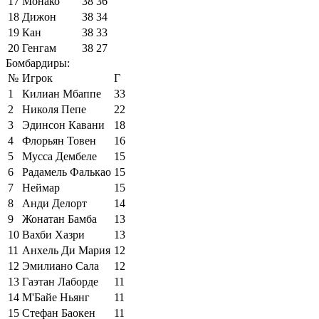
17
Монако
38
36
18
Дижон
38
34
19
Кан
38
33
20
Генгам
38
27
Бомбардиры:
№
Игрок
Г
1
Килиан Мбаппе
33
2
Николя Пепе
22
3
Эдинсон Кавани
18
4
Флорьян Товен
16
5
Мусса Дембеле
15
6
Радамель Фалькао
15
7
Неймар
15
8
Анди Делорт
14
9
Жонатан Бамба
13
10
Вахби Хазри
13
11
Анхель Ди Мария
12
12
Эмилиано Сала
12
13
Гаэтан Лаборде
11
14
М'Байе Ньянг
11
15
Стефан Баокен
11