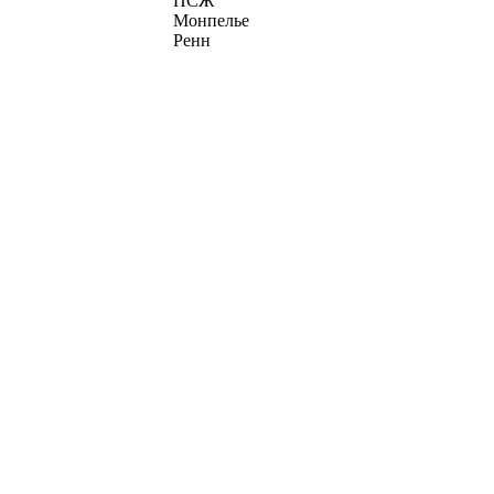
ПСЖ
Монпелье
Ренн