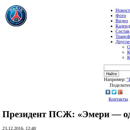
Новос
Фото
Видео
Календ
Состав
Транс
Другое
О
К
К
Найти
Например:
"
Поделитес
Контакты
Президент ПСЖ: «Эмери — оди
23.12.2016, 12:40