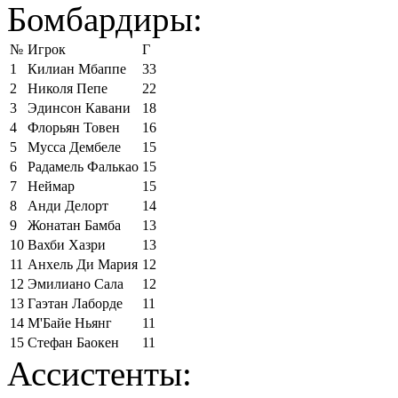
Бомбардиры:
№
Игрок
Г
1
Килиан Мбаппе
33
2
Николя Пепе
22
3
Эдинсон Кавани
18
4
Флорьян Товен
16
5
Мусса Дембеле
15
6
Радамель Фалькао
15
7
Неймар
15
8
Анди Делорт
14
9
Жонатан Бамба
13
10
Вахби Хазри
13
11
Анхель Ди Мария
12
12
Эмилиано Сала
12
13
Гаэтан Лаборде
11
14
М'Байе Ньянг
11
15
Стефан Баокен
11
Ассистенты: