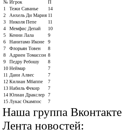
№
Игрок
П
1
Тежи Саванье
14
2
Анхель Ди Мария
11
3
Николя Пепе
11
4
Мемфис Депай
10
5
Кенни Лала
9
6
Нанитамо Иконе
9
7
Флорьян Товен
8
8
Адриен Томассон
8
9
Педру Ребошу
8
10
Неймар
7
11
Дани Алвес
7
12
Килиан Мбаппе
7
13
Набиль Фекир
7
14
Юлиан Дракслер
7
15
Лукас Окампос
7
Наша группа Вконтакте
Лента новостей: