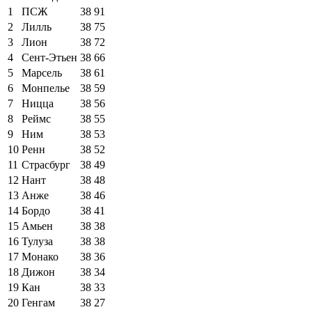
1
ПСЖ
38
91
2
Лилль
38
75
3
Лион
38
72
4
Сент-Этьен
38
66
5
Марсель
38
61
6
Монпелье
38
59
7
Ницца
38
56
8
Реймс
38
55
9
Ним
38
53
10
Ренн
38
52
11
Страсбург
38
49
12
Нант
38
48
13
Анже
38
46
14
Бордо
38
41
15
Амьен
38
38
16
Тулуза
38
38
17
Монако
38
36
18
Дижон
38
34
19
Кан
38
33
20
Генгам
38
27