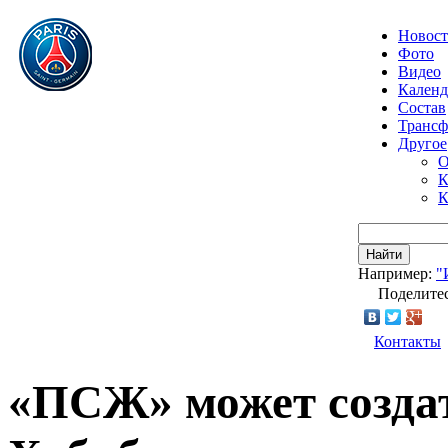
Новос
Фото
Видео
Календ
Состав
Транс
Другое
О
К
К
Найти
Например:
"
Поделитес
Контакты
«ПСЖ» может созда