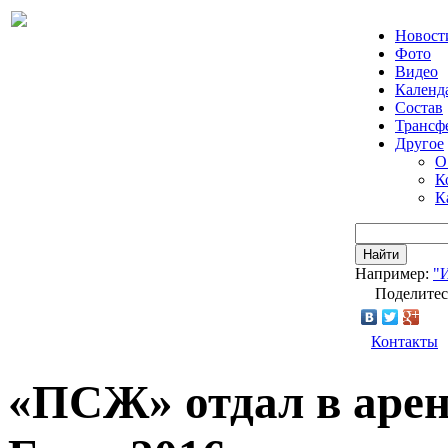
Новост
Фото
Видео
Календ
Состав
Трансф
Другое
О
К
К
Найти
Например:
"
Поделитес
Контакты
«ПСЖ» отдал в арен