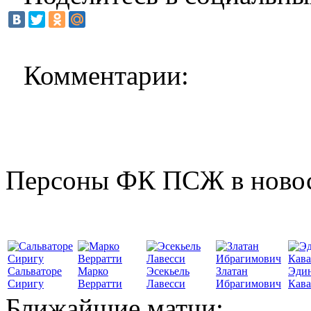
Комментарии:
Персоны ФК ПСЖ в ново
Сальваторе
Марко
Эсекьель
Златан
Эди
Сиригу
Верратти
Лавесси
Ибрагимович
Кав
Ближайшие матчи: