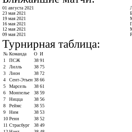
01 августа 2021
23 мая 2021
19 мая 2021
16 мая 2021
12 мая 2021
09 мая 2021
Турнирная таблица:
№
Команда
О
И
1
ПСЖ
38
91
2
Лилль
38
75
3
Лион
38
72
4
Сент-Этьен
38
66
5
Марсель
38
61
6
Монпелье
38
59
7
Ницца
38
56
8
Реймс
38
55
9
Ним
38
53
10
Ренн
38
52
11
Страсбург
38
49
12
Нант
38
48