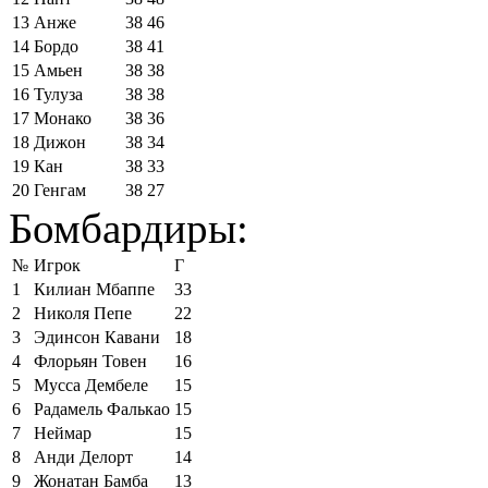
13
Анже
38
46
14
Бордо
38
41
15
Амьен
38
38
16
Тулуза
38
38
17
Монако
38
36
18
Дижон
38
34
19
Кан
38
33
20
Генгам
38
27
Бомбардиры:
№
Игрок
Г
1
Килиан Мбаппе
33
2
Николя Пепе
22
3
Эдинсон Кавани
18
4
Флорьян Товен
16
5
Мусса Дембеле
15
6
Радамель Фалькао
15
7
Неймар
15
8
Анди Делорт
14
9
Жонатан Бамба
13