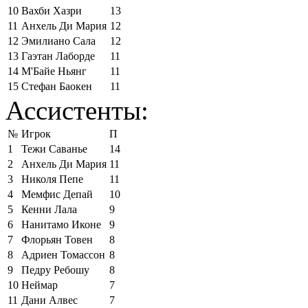
10
Вахби Хазри
13
11
Анхель Ди Мария
12
12
Эмилиано Сала
12
13
Гаэтан Лаборде
11
14
М'Байе Ньянг
11
15
Стефан Баокен
11
Ассистенты:
№
Игрок
П
1
Тежи Саванье
14
2
Анхель Ди Мария
11
3
Николя Пепе
11
4
Мемфис Депай
10
5
Кенни Лала
9
6
Нанитамо Иконе
9
7
Флорьян Товен
8
8
Адриен Томассон
8
9
Педру Ребошу
8
10
Неймар
7
11
Дани Алвес
7