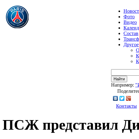
Новос
Фото
Видео
Календ
Состав
Транс
Другое
О
К
К
Найти
Например:
"
Поделитес
Контакты
ПСЖ представил Д