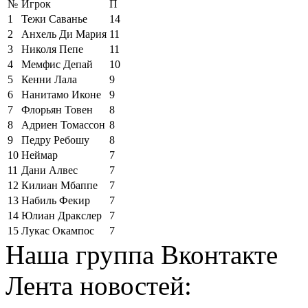
№
Игрок
П
1
Тежи Саванье
14
2
Анхель Ди Мария
11
3
Николя Пепе
11
4
Мемфис Депай
10
5
Кенни Лала
9
6
Нанитамо Иконе
9
7
Флорьян Товен
8
8
Адриен Томассон
8
9
Педру Ребошу
8
10
Неймар
7
11
Дани Алвес
7
12
Килиан Мбаппе
7
13
Набиль Фекир
7
14
Юлиан Дракслер
7
15
Лукас Окампос
7
Наша группа Вконтакте
Лента новостей: