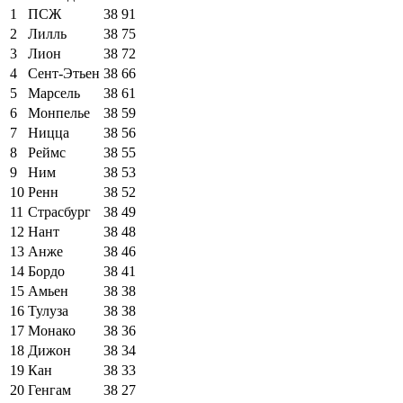
1
ПСЖ
38
91
2
Лилль
38
75
3
Лион
38
72
4
Сент-Этьен
38
66
5
Марсель
38
61
6
Монпелье
38
59
7
Ницца
38
56
8
Реймс
38
55
9
Ним
38
53
10
Ренн
38
52
11
Страсбург
38
49
12
Нант
38
48
13
Анже
38
46
14
Бордо
38
41
15
Амьен
38
38
16
Тулуза
38
38
17
Монако
38
36
18
Дижон
38
34
19
Кан
38
33
20
Генгам
38
27