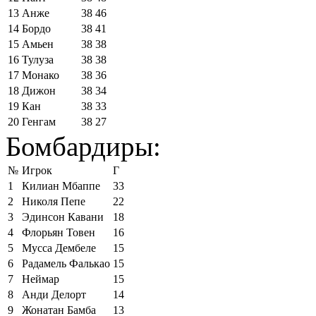
13
Анже
38
46
14
Бордо
38
41
15
Амьен
38
38
16
Тулуза
38
38
17
Монако
38
36
18
Дижон
38
34
19
Кан
38
33
20
Генгам
38
27
Бомбардиры:
№
Игрок
Г
1
Килиан Мбаппе
33
2
Николя Пепе
22
3
Эдинсон Кавани
18
4
Флорьян Товен
16
5
Мусса Дембеле
15
6
Радамель Фалькао
15
7
Неймар
15
8
Анди Делорт
14
9
Жонатан Бамба
13