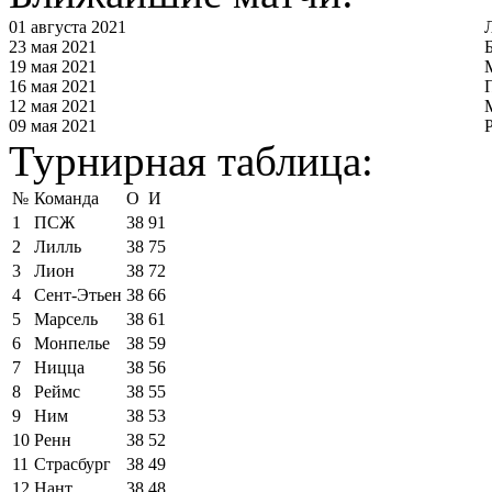
01 августа 2021
23 мая 2021
19 мая 2021
16 мая 2021
12 мая 2021
09 мая 2021
Турнирная таблица:
№
Команда
О
И
1
ПСЖ
38
91
2
Лилль
38
75
3
Лион
38
72
4
Сент-Этьен
38
66
5
Марсель
38
61
6
Монпелье
38
59
7
Ницца
38
56
8
Реймс
38
55
9
Ним
38
53
10
Ренн
38
52
11
Страсбург
38
49
12
Нант
38
48