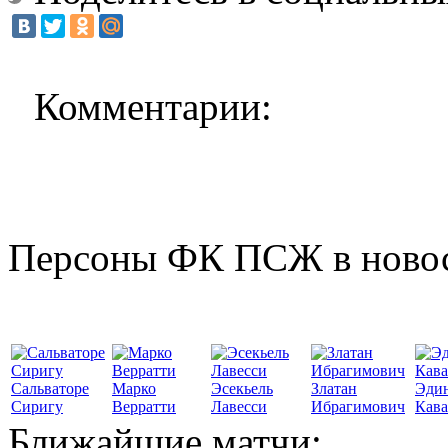
Комментарии:
Персоны ФК ПСЖ в ново
Сальваторе
Марко
Эсекьель
Златан
Эди
Сиригу
Верратти
Лавесси
Ибрагимович
Кав
Ближайшие матчи: