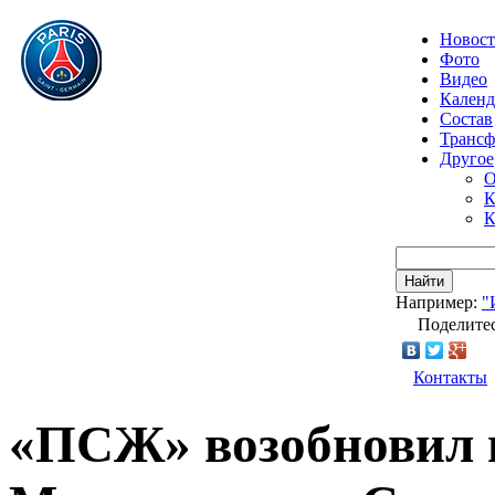
Новос
Фото
Видео
Календ
Состав
Транс
Другое
О
К
К
Найти
Например:
"
Поделитес
Контакты
«ПСЖ» возобновил 