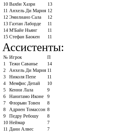
10
Вахби Хазри
13
11
Анхель Ди Мария
12
12
Эмилиано Сала
12
13
Гаэтан Лаборде
11
14
М'Байе Ньянг
11
15
Стефан Баокен
11
Ассистенты:
№
Игрок
П
1
Тежи Саванье
14
2
Анхель Ди Мария
11
3
Николя Пепе
11
4
Мемфис Депай
10
5
Кенни Лала
9
6
Нанитамо Иконе
9
7
Флорьян Товен
8
8
Адриен Томассон
8
9
Педру Ребошу
8
10
Неймар
7
11
Дани Алвес
7