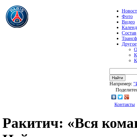
Новос
Фото
Видео
Календ
Состав
Транс
Другое
О
К
К
Найти
Например:
"
Поделитес
Контакты
Ракитич: «Вся коман