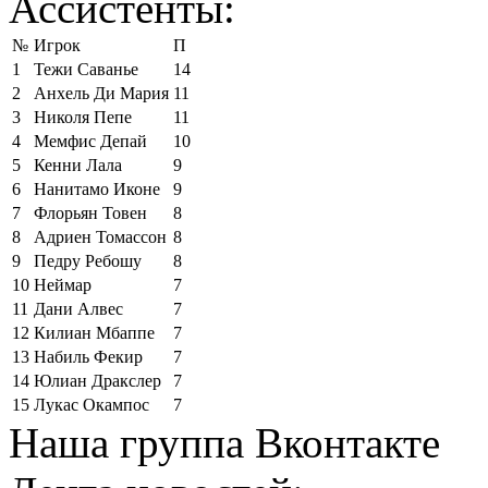
Ассистенты:
№
Игрок
П
1
Тежи Саванье
14
2
Анхель Ди Мария
11
3
Николя Пепе
11
4
Мемфис Депай
10
5
Кенни Лала
9
6
Нанитамо Иконе
9
7
Флорьян Товен
8
8
Адриен Томассон
8
9
Педру Ребошу
8
10
Неймар
7
11
Дани Алвес
7
12
Килиан Мбаппе
7
13
Набиль Фекир
7
14
Юлиан Дракслер
7
15
Лукас Окампос
7
Наша группа Вконтакте