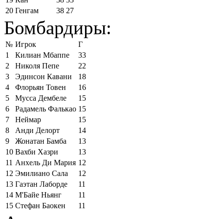
20
Генгам
38
27
Бомбардиры:
№
Игрок
Г
1
Килиан Мбаппе
33
2
Николя Пепе
22
3
Эдинсон Кавани
18
4
Флорьян Товен
16
5
Мусса Дембеле
15
6
Радамель Фалькао
15
7
Неймар
15
8
Анди Делорт
14
9
Жонатан Бамба
13
10
Вахби Хазри
13
11
Анхель Ди Мария
12
12
Эмилиано Сала
12
13
Гаэтан Лаборде
11
14
М'Байе Ньянг
11
15
Стефан Баокен
11