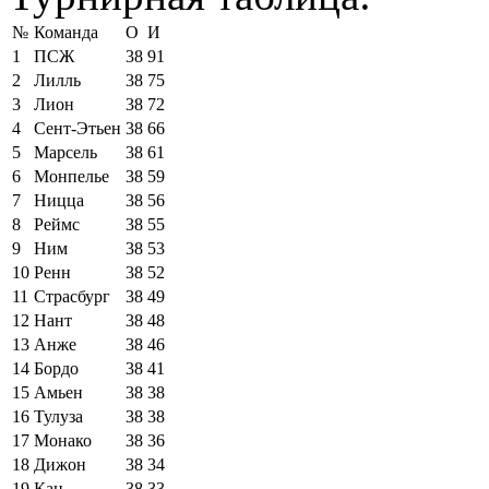
№
Команда
О
И
1
ПСЖ
38
91
2
Лилль
38
75
3
Лион
38
72
4
Сент-Этьен
38
66
5
Марсель
38
61
6
Монпелье
38
59
7
Ницца
38
56
8
Реймс
38
55
9
Ним
38
53
10
Ренн
38
52
11
Страсбург
38
49
12
Нант
38
48
13
Анже
38
46
14
Бордо
38
41
15
Амьен
38
38
16
Тулуза
38
38
17
Монако
38
36
18
Дижон
38
34
19
Кан
38
33