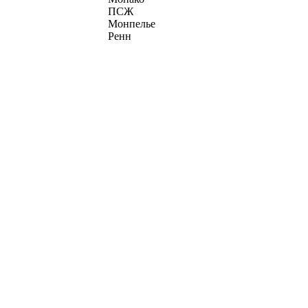
ПСЖ
Монпелье
Ренн