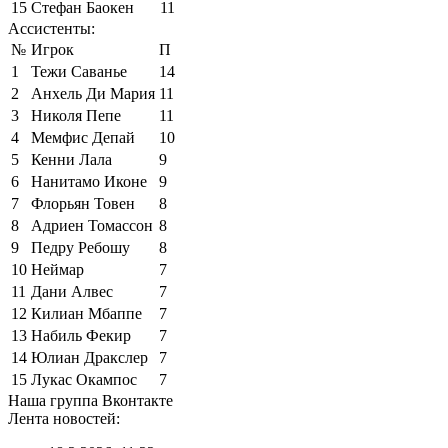
15
Стефан Баокен
11
Ассистенты:
№
Игрок
П
1
Тежи Саванье
14
2
Анхель Ди Мария
11
3
Николя Пепе
11
4
Мемфис Депай
10
5
Кенни Лала
9
6
Нанитамо Иконе
9
7
Флорьян Товен
8
8
Адриен Томассон
8
9
Педру Ребошу
8
10
Неймар
7
11
Дани Алвес
7
12
Килиан Мбаппе
7
13
Набиль Фекир
7
14
Юлиан Дракслер
7
15
Лукас Окампос
7
Наша группа Вконтакте
Лента новостей: