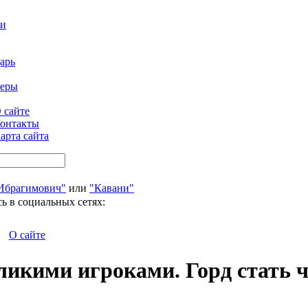
ти
арь
феры
 сайте
онтакты
арта сайта
Ибрагимович"
или
"Кавани"
ь в социальных сетях:
О сайте
ликими игроками. Горд стать 