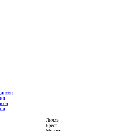
нсон
ани
Лилль
Брест
Монако