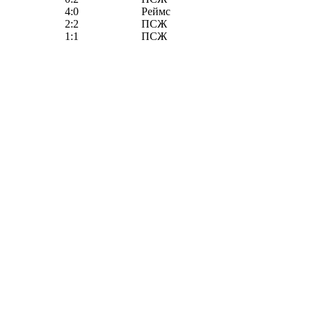
4:0
Реймс
2:2
ПСЖ
1:1
ПСЖ