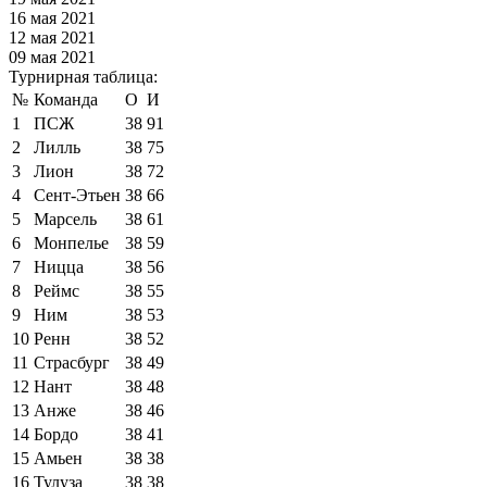
16 мая 2021
12 мая 2021
09 мая 2021
Турнирная таблица:
№
Команда
О
И
1
ПСЖ
38
91
2
Лилль
38
75
3
Лион
38
72
4
Сент-Этьен
38
66
5
Марсель
38
61
6
Монпелье
38
59
7
Ницца
38
56
8
Реймс
38
55
9
Ним
38
53
10
Ренн
38
52
11
Страсбург
38
49
12
Нант
38
48
13
Анже
38
46
14
Бордо
38
41
15
Амьен
38
38
16
Тулуза
38
38