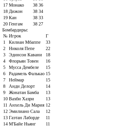
17
Монако
38
36
18
Дижон
38
34
19
Кан
38
33
20
Генгам
38
27
Бомбардиры:
№
Игрок
Г
1
Килиан Мбаппе
33
2
Николя Пепе
22
3
Эдинсон Кавани
18
4
Флорьян Товен
16
5
Мусса Дембеле
15
6
Радамель Фалькао
15
7
Неймар
15
8
Анди Делорт
14
9
Жонатан Бамба
13
10
Вахби Хазри
13
11
Анхель Ди Мария
12
12
Эмилиано Сала
12
13
Гаэтан Лаборде
11
14
М'Байе Ньянг
11