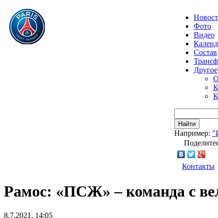
Новос
Фото
Видео
Календ
Состав
Транс
Другое
О
К
К
Найти
Например:
"
Поделитес
Контакты
Рамос: «ПСЖ» – команда с ве
8.7.2021, 14:05