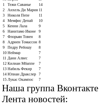
1
Тежи Саванье
14
2
Анхель Ди Мария
11
3
Николя Пепе
11
4
Мемфис Депай
10
5
Кенни Лала
9
6
Нанитамо Иконе
9
7
Флорьян Товен
8
8
Адриен Томассон
8
9
Педру Ребошу
8
10
Неймар
7
11
Дани Алвес
7
12
Килиан Мбаппе
7
13
Набиль Фекир
7
14
Юлиан Дракслер
7
15
Лукас Окампос
7
Наша группа Вконтакте
Лента новостей: