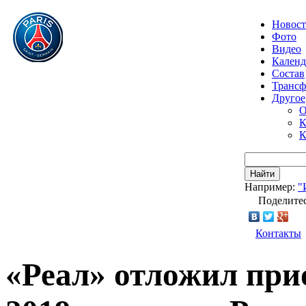
Новос
Фото
Видео
Календ
Состав
Транс
Другое
О
К
К
Найти
Например:
"
Поделитес
Контакты
«Реал» отложил при