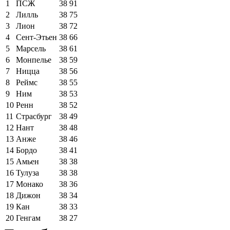
1
ПСЖ
38
91
2
Лилль
38
75
3
Лион
38
72
4
Сент-Этьен
38
66
5
Марсель
38
61
6
Монпелье
38
59
7
Ницца
38
56
8
Реймс
38
55
9
Ним
38
53
10
Ренн
38
52
11
Страсбург
38
49
12
Нант
38
48
13
Анже
38
46
14
Бордо
38
41
15
Амьен
38
38
16
Тулуза
38
38
17
Монако
38
36
18
Дижон
38
34
19
Кан
38
33
20
Генгам
38
27