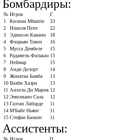
Бомбардиры:
№
Игрок
Г
1
Килиан Мбаппе
33
2
Николя Пепе
22
3
Эдинсон Кавани
18
4
Флорьян Товен
16
5
Мусса Дембеле
15
6
Радамель Фалькао
15
7
Неймар
15
8
Анди Делорт
14
9
Жонатан Бамба
13
10
Вахби Хазри
13
11
Анхель Ди Мария
12
12
Эмилиано Сала
12
13
Гаэтан Лаборде
11
14
М'Байе Ньянг
11
15
Стефан Баокен
11
Ассистенты:
№
Игрок
П