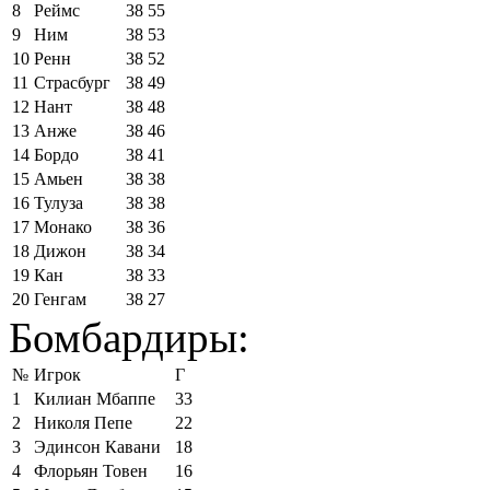
8
Реймс
38
55
9
Ним
38
53
10
Ренн
38
52
11
Страсбург
38
49
12
Нант
38
48
13
Анже
38
46
14
Бордо
38
41
15
Амьен
38
38
16
Тулуза
38
38
17
Монако
38
36
18
Дижон
38
34
19
Кан
38
33
20
Генгам
38
27
Бомбардиры:
№
Игрок
Г
1
Килиан Мбаппе
33
2
Николя Пепе
22
3
Эдинсон Кавани
18
4
Флорьян Товен
16