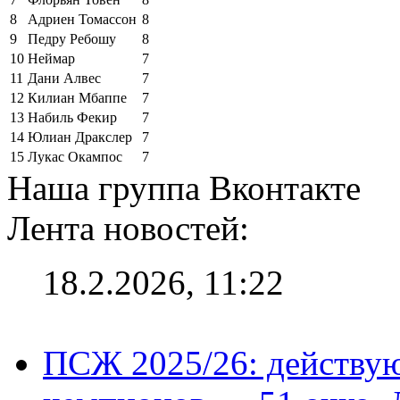
8
Адриен Томассон
8
9
Педру Ребошу
8
10
Неймар
7
11
Дани Алвес
7
12
Килиан Мбаппе
7
13
Набиль Фекир
7
14
Юлиан Дракслер
7
15
Лукас Окампос
7
Наша группа Вконтакте
Лента новостей:
18.2.2026, 11:22
ПСЖ 2025/26: действу