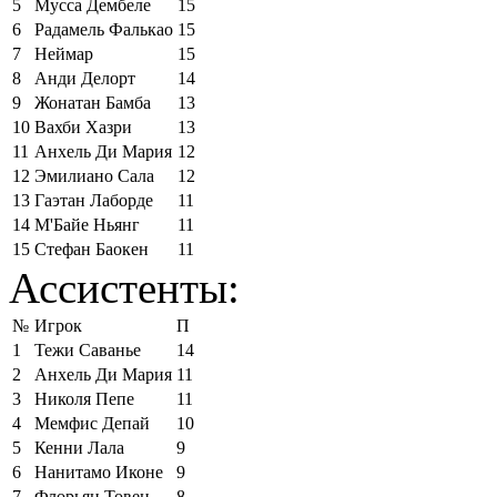
5
Мусса Дембеле
15
6
Радамель Фалькао
15
7
Неймар
15
8
Анди Делорт
14
9
Жонатан Бамба
13
10
Вахби Хазри
13
11
Анхель Ди Мария
12
12
Эмилиано Сала
12
13
Гаэтан Лаборде
11
14
М'Байе Ньянг
11
15
Стефан Баокен
11
Ассистенты:
№
Игрок
П
1
Тежи Саванье
14
2
Анхель Ди Мария
11
3
Николя Пепе
11
4
Мемфис Депай
10
5
Кенни Лала
9
6
Нанитамо Иконе
9
7
Флорьян Товен
8