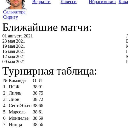
Верратти
Лавесси
Ибрагимович
Кав
Сальваторе
Сиригу
Ближайшие матчи:
01 августа 2021
23 мая 2021
19 мая 2021
16 мая 2021
12 мая 2021
09 мая 2021
Турнирная таблица:
№
Команда
О
И
1
ПСЖ
38
91
2
Лилль
38
75
3
Лион
38
72
4
Сент-Этьен
38
66
5
Марсель
38
61
6
Монпелье
38
59
7
Ницца
38
56