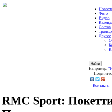
Новост
Фото
Видео
Календ
Состав
Трансф
Другое
О
К
К
Найти
Например:
"
Поделитес
Контакты
RMC Sport: Покетти