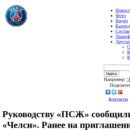
Новос
Фото
Видео
Календ
Состав
Транс
Другое
О
К
К
Найти
Например:
"
Поделитес
Контакты
Руководству «ПСЖ» сообщили,
«Челси». Ранее на приглашен