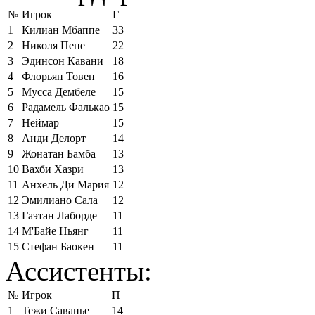
№
Игрок
Г
1
Килиан Мбаппе
33
2
Николя Пепе
22
3
Эдинсон Кавани
18
4
Флорьян Товен
16
5
Мусса Дембеле
15
6
Радамель Фалькао
15
7
Неймар
15
8
Анди Делорт
14
9
Жонатан Бамба
13
10
Вахби Хазри
13
11
Анхель Ди Мария
12
12
Эмилиано Сала
12
13
Гаэтан Лаборде
11
14
М'Байе Ньянг
11
15
Стефан Баокен
11
Ассистенты:
№
Игрок
П
1
Тежи Саванье
14