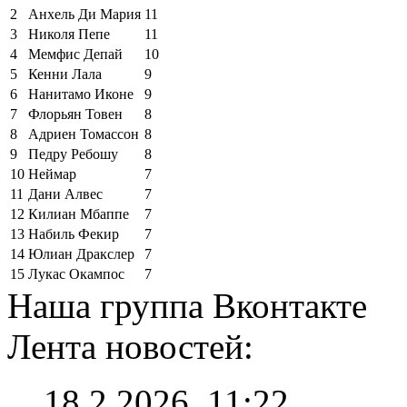
2
Анхель Ди Мария
11
3
Николя Пепе
11
4
Мемфис Депай
10
5
Кенни Лала
9
6
Нанитамо Иконе
9
7
Флорьян Товен
8
8
Адриен Томассон
8
9
Педру Ребошу
8
10
Неймар
7
11
Дани Алвес
7
12
Килиан Мбаппе
7
13
Набиль Фекир
7
14
Юлиан Дракслер
7
15
Лукас Окампос
7
Наша группа Вконтакте
Лента новостей:
18.2.2026, 11:22