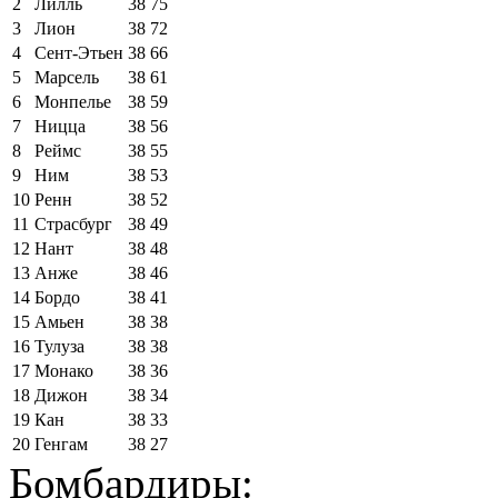
2
Лилль
38
75
3
Лион
38
72
4
Сент-Этьен
38
66
5
Марсель
38
61
6
Монпелье
38
59
7
Ницца
38
56
8
Реймс
38
55
9
Ним
38
53
10
Ренн
38
52
11
Страсбург
38
49
12
Нант
38
48
13
Анже
38
46
14
Бордо
38
41
15
Амьен
38
38
16
Тулуза
38
38
17
Монако
38
36
18
Дижон
38
34
19
Кан
38
33
20
Генгам
38
27
Бомбардиры: