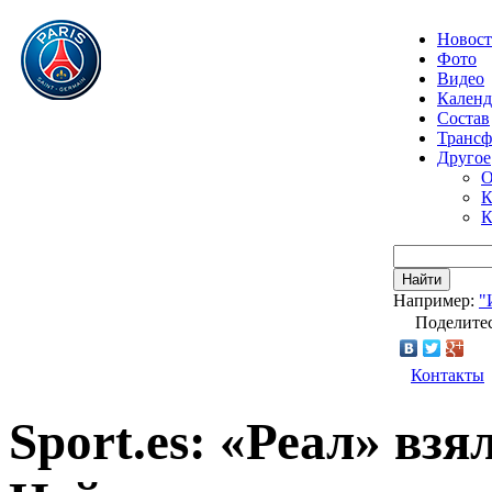
Новос
Фото
Видео
Календ
Состав
Транс
Другое
О
К
К
Найти
Например:
"
Поделитес
Контакты
Sport.es: «Реал» вз