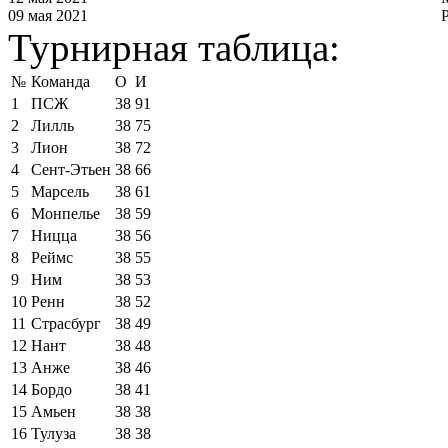
09 мая 2021
Турнирная таблица:
№
Команда
О
И
1
ПСЖ
38
91
2
Лилль
38
75
3
Лион
38
72
4
Сент-Этьен
38
66
5
Марсель
38
61
6
Монпелье
38
59
7
Ницца
38
56
8
Реймс
38
55
9
Ним
38
53
10
Ренн
38
52
11
Страсбург
38
49
12
Нант
38
48
13
Анже
38
46
14
Бордо
38
41
15
Амьен
38
38
16
Тулуза
38
38