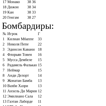
17
Монако
38
36
18
Дижон
38
34
19
Кан
38
33
20
Генгам
38
27
Бомбардиры:
№
Игрок
Г
1
Килиан Мбаппе
33
2
Николя Пепе
22
3
Эдинсон Кавани
18
4
Флорьян Товен
16
5
Мусса Дембеле
15
6
Радамель Фалькао
15
7
Неймар
15
8
Анди Делорт
14
9
Жонатан Бамба
13
10
Вахби Хазри
13
11
Анхель Ди Мария
12
12
Эмилиано Сала
12
13
Гаэтан Лаборде
11