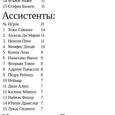
14
М'Байе Ньянг
11
15
Стефан Баокен
11
Ассистенты:
№
Игрок
П
1
Тежи Саванье
14
2
Анхель Ди Мария
11
3
Николя Пепе
11
4
Мемфис Депай
10
5
Кенни Лала
9
6
Нанитамо Иконе
9
7
Флорьян Товен
8
8
Адриен Томассон
8
9
Педру Ребошу
8
10
Неймар
7
11
Дани Алвес
7
12
Килиан Мбаппе
7
13
Набиль Фекир
7
14
Юлиан Дракслер
7
15
Лукас Окампос
7