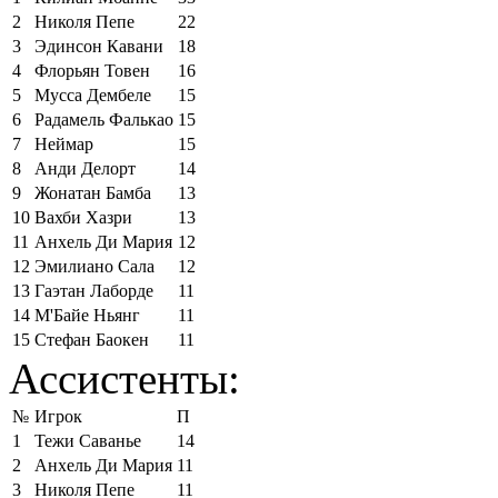
2
Николя Пепе
22
3
Эдинсон Кавани
18
4
Флорьян Товен
16
5
Мусса Дембеле
15
6
Радамель Фалькао
15
7
Неймар
15
8
Анди Делорт
14
9
Жонатан Бамба
13
10
Вахби Хазри
13
11
Анхель Ди Мария
12
12
Эмилиано Сала
12
13
Гаэтан Лаборде
11
14
М'Байе Ньянг
11
15
Стефан Баокен
11
Ассистенты:
№
Игрок
П
1
Тежи Саванье
14
2
Анхель Ди Мария
11
3
Николя Пепе
11