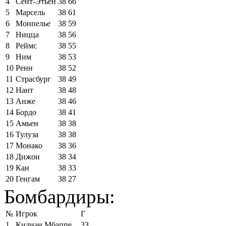
4
Сент-Этьен
38
66
5
Марсель
38
61
6
Монпелье
38
59
7
Ницца
38
56
8
Реймс
38
55
9
Ним
38
53
10
Ренн
38
52
11
Страсбург
38
49
12
Нант
38
48
13
Анже
38
46
14
Бордо
38
41
15
Амьен
38
38
16
Тулуза
38
38
17
Монако
38
36
18
Дижон
38
34
19
Кан
38
33
20
Генгам
38
27
Бомбардиры:
№
Игрок
Г
1
Килиан Мбаппе
33