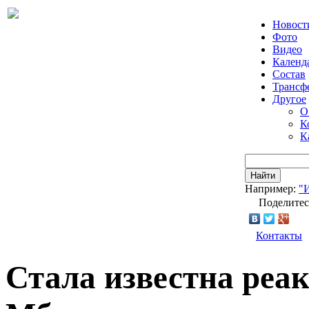
Новост
Фото
Видео
Календ
Состав
Трансф
Другое
О
К
К
Найти
Например:
"
Поделитес
Контакты
Стала известна реа