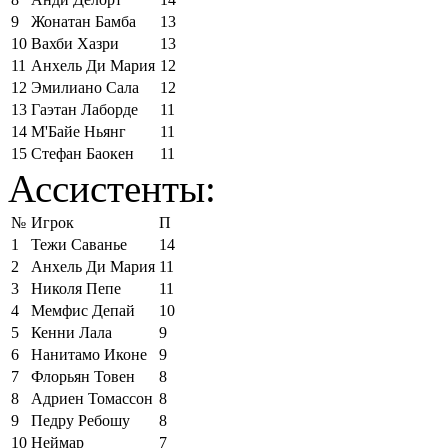
9
Жонатан Бамба
13
10
Вахби Хазри
13
11
Анхель Ди Мария
12
12
Эмилиано Сала
12
13
Гаэтан Лаборде
11
14
М'Байе Ньянг
11
15
Стефан Баокен
11
Ассистенты:
№
Игрок
П
1
Тежи Саванье
14
2
Анхель Ди Мария
11
3
Николя Пепе
11
4
Мемфис Депай
10
5
Кенни Лала
9
6
Нанитамо Иконе
9
7
Флорьян Товен
8
8
Адриен Томассон
8
9
Педру Ребошу
8
10
Неймар
7