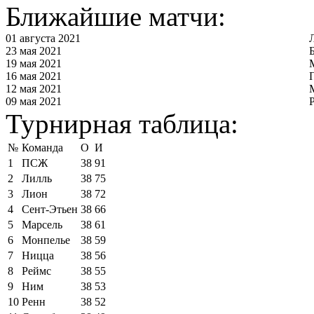
Ближайшие матчи:
01 августа 2021
23 мая 2021
19 мая 2021
16 мая 2021
12 мая 2021
09 мая 2021
Турнирная таблица:
№
Команда
О
И
1
ПСЖ
38
91
2
Лилль
38
75
3
Лион
38
72
4
Сент-Этьен
38
66
5
Марсель
38
61
6
Монпелье
38
59
7
Ницца
38
56
8
Реймс
38
55
9
Ним
38
53
10
Ренн
38
52