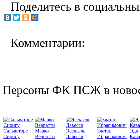
Поделитесь в социальны
Комментарии:
Персоны ФК ПСЖ в ново
Сальваторе
Марко
Эсекьель
Златан
Эди
Сиригу
Верратти
Лавесси
Ибрагимович
Кав