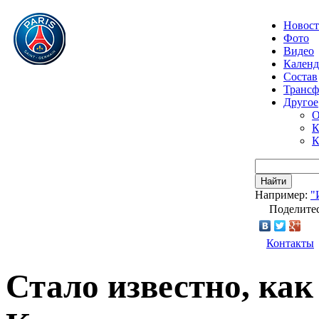
Новос
Фото
Видео
Календ
Состав
Транс
Другое
О
К
К
Найти
Например:
"
Поделитес
Контакты
Стало известно, ка