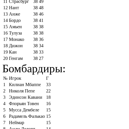
11
Страсбург
38
49
12
Нант
38
48
13
Анже
38
46
14
Бордо
38
41
15
Амьен
38
38
16
Тулуза
38
38
17
Монако
38
36
18
Дижон
38
34
19
Кан
38
33
20
Генгам
38
27
Бомбардиры:
№
Игрок
Г
1
Килиан Мбаппе
33
2
Николя Пепе
22
3
Эдинсон Кавани
18
4
Флорьян Товен
16
5
Мусса Дембеле
15
6
Радамель Фалькао
15
7
Неймар
15
8
Анди Делорт
14