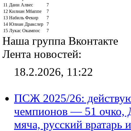
11
Дани Алвес
7
12
Килиан Мбаппе
7
13
Набиль Фекир
7
14
Юлиан Дракслер
7
15
Лукас Окампос
7
Наша группа Вконтакте
Лента новостей:
18.2.2026, 11:22
ПСЖ 2025/26: действу
чемпионов — 51 очко, 
мяча, русский вратарь и