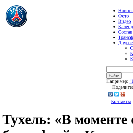
Новос
Фото
Видео
Календ
Состав
Транс
Другое
О
К
К
Найти
Например:
"
Поделитес
Контакты
Тухель: «В моменте