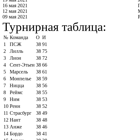
16 мая 2021
12 мая 2021
09 мая 2021
Турнирная таблица:
№
Команда
О
И
1
ПСЖ
38
91
2
Лилль
38
75
3
Лион
38
72
4
Сент-Этьен
38
66
5
Марсель
38
61
6
Монпелье
38
59
7
Ницца
38
56
8
Реймс
38
55
9
Ним
38
53
10
Ренн
38
52
11
Страсбург
38
49
12
Нант
38
48
13
Анже
38
46
14
Бордо
38
41