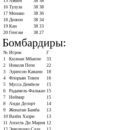
15
Амьен
38
38
16
Тулуза
38
38
17
Монако
38
36
18
Дижон
38
34
19
Кан
38
33
20
Генгам
38
27
Бомбардиры:
№
Игрок
Г
1
Килиан Мбаппе
33
2
Николя Пепе
22
3
Эдинсон Кавани
18
4
Флорьян Товен
16
5
Мусса Дембеле
15
6
Радамель Фалькао
15
7
Неймар
15
8
Анди Делорт
14
9
Жонатан Бамба
13
10
Вахби Хазри
13
11
Анхель Ди Мария
12
12
Эмилиано Сала
12