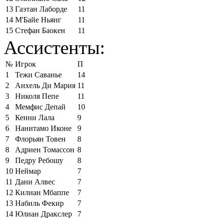
13
Гаэтан Лаборде
11
14
М'Байе Ньянг
11
15
Стефан Баокен
11
Ассистенты:
№
Игрок
П
1
Тежи Саванье
14
2
Анхель Ди Мария
11
3
Николя Пепе
11
4
Мемфис Депай
10
5
Кенни Лала
9
6
Нанитамо Иконе
9
7
Флорьян Товен
8
8
Адриен Томассон
8
9
Педру Ребошу
8
10
Неймар
7
11
Дани Алвес
7
12
Килиан Мбаппе
7
13
Набиль Фекир
7
14
Юлиан Дракслер
7