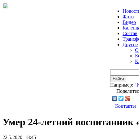
Новост
Фото
Видео
Календ
Состав
Трансф
Другое
О
К
К
Найти
Например:
"
Поделитес
Контакты
Умер 24-летний воспитанник
22.5.2020, 18:45