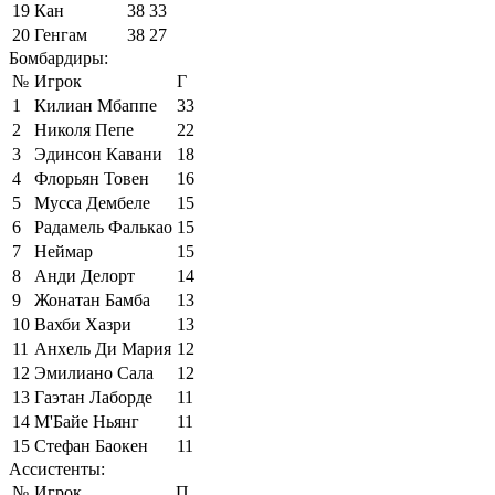
19
Кан
38
33
20
Генгам
38
27
Бомбардиры:
№
Игрок
Г
1
Килиан Мбаппе
33
2
Николя Пепе
22
3
Эдинсон Кавани
18
4
Флорьян Товен
16
5
Мусса Дембеле
15
6
Радамель Фалькао
15
7
Неймар
15
8
Анди Делорт
14
9
Жонатан Бамба
13
10
Вахби Хазри
13
11
Анхель Ди Мария
12
12
Эмилиано Сала
12
13
Гаэтан Лаборде
11
14
М'Байе Ньянг
11
15
Стефан Баокен
11
Ассистенты:
№
Игрок
П