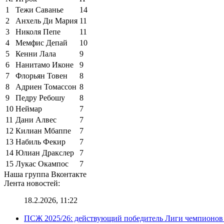
1
Тежи Саванье
14
2
Анхель Ди Мария
11
3
Николя Пепе
11
4
Мемфис Депай
10
5
Кенни Лала
9
6
Нанитамо Иконе
9
7
Флорьян Товен
8
8
Адриен Томассон
8
9
Педру Ребошу
8
10
Неймар
7
11
Дани Алвес
7
12
Килиан Мбаппе
7
13
Набиль Фекир
7
14
Юлиан Дракслер
7
15
Лукас Окампос
7
Наша группа Вконтакте
Лента новостей:
18.2.2026, 11:22
ПСЖ 2025/26: действующий победитель Лиги чемпионов — 