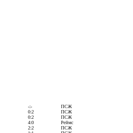
-:-
ПСЖ
0:2
ПСЖ
0:2
ПСЖ
4:0
Реймс
2:2
ПСЖ