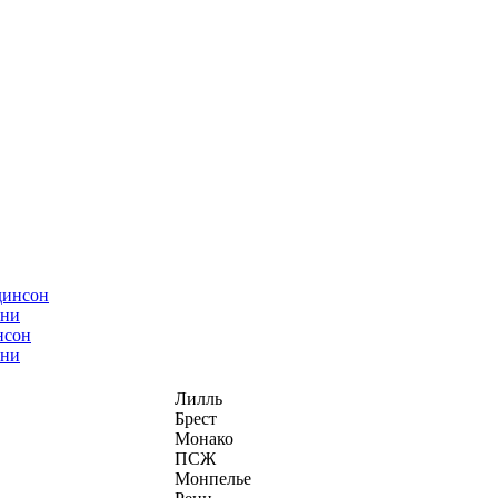
нсон
ани
Лилль
Брест
Монако
ПСЖ
Монпелье