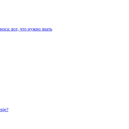
оса: все, что нужно знать
nje?