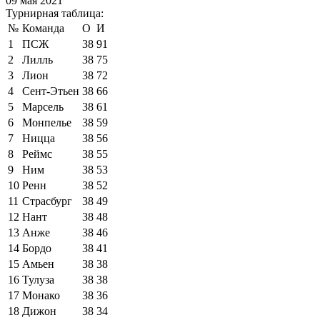
09 мая 2021
Турнирная таблица:
№
Команда
О
И
1
ПСЖ
38
91
2
Лилль
38
75
3
Лион
38
72
4
Сент-Этьен
38
66
5
Марсель
38
61
6
Монпелье
38
59
7
Ницца
38
56
8
Реймс
38
55
9
Ним
38
53
10
Ренн
38
52
11
Страсбург
38
49
12
Нант
38
48
13
Анже
38
46
14
Бордо
38
41
15
Амьен
38
38
16
Тулуза
38
38
17
Монако
38
36
18
Дижон
38
34