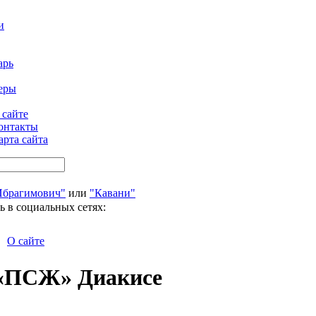
и
арь
еры
 сайте
онтакты
арта сайта
Ибрагимович"
или
"Кавани"
ь в социальных сетях:
О сайте
 «ПСЖ» Диакисе