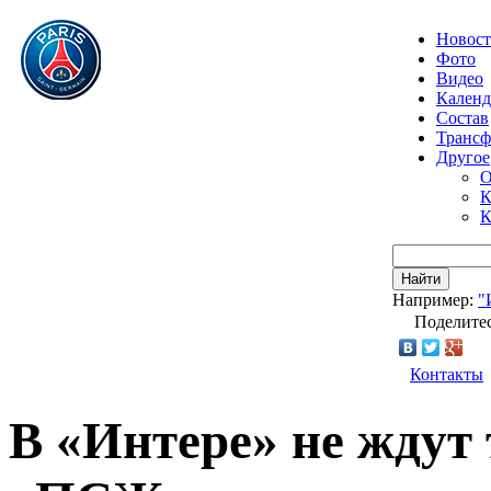
Новос
Фото
Видео
Календ
Состав
Транс
Другое
О
К
К
Найти
Например:
"
Поделитес
Контакты
В «Интере» не ждут