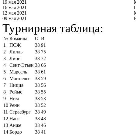
19 мая 2021
16 мая 2021
12 мая 2021
09 мая 2021
Турнирная таблица:
№
Команда
О
И
1
ПСЖ
38
91
2
Лилль
38
75
3
Лион
38
72
4
Сент-Этьен
38
66
5
Марсель
38
61
6
Монпелье
38
59
7
Ницца
38
56
8
Реймс
38
55
9
Ним
38
53
10
Ренн
38
52
11
Страсбург
38
49
12
Нант
38
48
13
Анже
38
46
14
Бордо
38
41