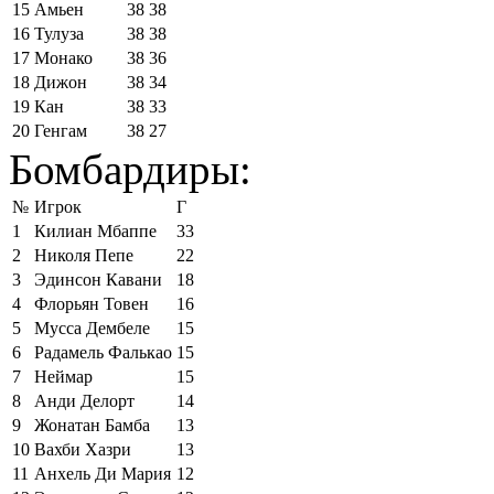
15
Амьен
38
38
16
Тулуза
38
38
17
Монако
38
36
18
Дижон
38
34
19
Кан
38
33
20
Генгам
38
27
Бомбардиры:
№
Игрок
Г
1
Килиан Мбаппе
33
2
Николя Пепе
22
3
Эдинсон Кавани
18
4
Флорьян Товен
16
5
Мусса Дембеле
15
6
Радамель Фалькао
15
7
Неймар
15
8
Анди Делорт
14
9
Жонатан Бамба
13
10
Вахби Хазри
13
11
Анхель Ди Мария
12