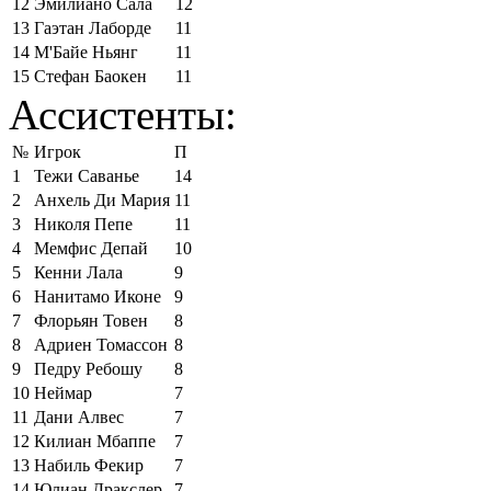
12
Эмилиано Сала
12
13
Гаэтан Лаборде
11
14
М'Байе Ньянг
11
15
Стефан Баокен
11
Ассистенты:
№
Игрок
П
1
Тежи Саванье
14
2
Анхель Ди Мария
11
3
Николя Пепе
11
4
Мемфис Депай
10
5
Кенни Лала
9
6
Нанитамо Иконе
9
7
Флорьян Товен
8
8
Адриен Томассон
8
9
Педру Ребошу
8
10
Неймар
7
11
Дани Алвес
7
12
Килиан Мбаппе
7
13
Набиль Фекир
7
14
Юлиан Дракслер
7