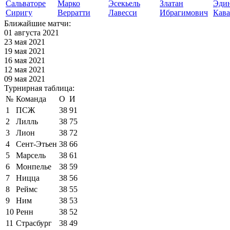
Сальваторе
Марко
Эсекьель
Златан
Эди
Сиригу
Верратти
Лавесси
Ибрагимович
Кав
Ближайшие матчи:
01 августа 2021
23 мая 2021
19 мая 2021
16 мая 2021
12 мая 2021
09 мая 2021
Турнирная таблица:
№
Команда
О
И
1
ПСЖ
38
91
2
Лилль
38
75
3
Лион
38
72
4
Сент-Этьен
38
66
5
Марсель
38
61
6
Монпелье
38
59
7
Ницца
38
56
8
Реймс
38
55
9
Ним
38
53
10
Ренн
38
52
11
Страсбург
38
49