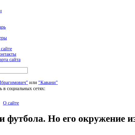
и
арь
еры
 сайте
онтакты
арта сайта
Ибрагимович"
или
"Кавани"
ь в социальных сетях:
О сайте
 футбола. Но его окружение из