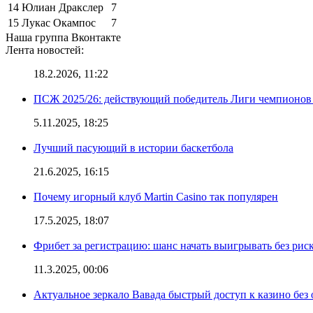
14
Юлиан Дракслер
7
15
Лукас Окампос
7
Наша группа Вконтакте
Лента новостей:
18.2.2026, 11:22
ПСЖ 2025/26: действующий победитель Лиги чемпионов — 
5.11.2025, 18:25
Лучший пасующий в истории баскетбола
21.6.2025, 16:15
Почему игорный клуб Martin Casino так популярен
17.5.2025, 18:07
Фрибет за регистрацию: шанс начать выигрывать без рис
11.3.2025, 00:06
Актуальное зеркало Вавада быстрый доступ к казино без