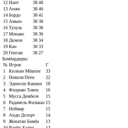
12
Нант
38
48
13
Анже
38
46
14
Бордо
38
41
15
Амьен
38
38
16
Тулуза
38
38
17
Монако
38
36
18
Дижон
38
34
19
Кан
38
33
20
Генгам
38
27
Бомбардиры:
№
Игрок
Г
1
Килиан Мбаппе
33
2
Николя Пепе
22
3
Эдинсон Кавани
18
4
Флорьян Товен
16
5
Мусса Дембеле
15
6
Радамель Фалькао
15
7
Неймар
15
8
Анди Делорт
14
9
Жонатан Бамба
13
10
Вахби Хазри
13