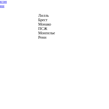
нсон
ани
Лилль
Брест
Монако
ПСЖ
Монпелье
Ренн