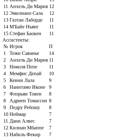
11
Анхель Ди Мария
12
12
Эмилиано Сала
12
13
Гаэтан Лаборде
11
14
М'Байе Ньянг
11
15
Стефан Баокен
11
Ассистенты:
№
Игрок
П
1
Тежи Саванье
14
2
Анхель Ди Мария
11
3
Николя Пепе
11
4
Мемфис Депай
10
5
Кенни Лала
9
6
Нанитамо Иконе
9
7
Флорьян Товен
8
8
Адриен Томассон
8
9
Педру Ребошу
8
10
Неймар
7
11
Дани Алвес
7
12
Килиан Мбаппе
7
13
Набиль Фекир
7