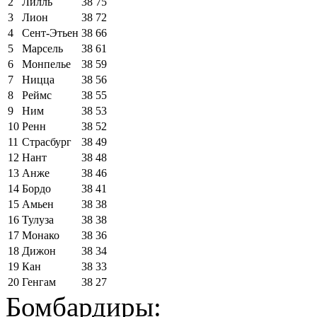
2
Лилль
38
75
3
Лион
38
72
4
Сент-Этьен
38
66
5
Марсель
38
61
6
Монпелье
38
59
7
Ницца
38
56
8
Реймс
38
55
9
Ним
38
53
10
Ренн
38
52
11
Страсбург
38
49
12
Нант
38
48
13
Анже
38
46
14
Бордо
38
41
15
Амьен
38
38
16
Тулуза
38
38
17
Монако
38
36
18
Дижон
38
34
19
Кан
38
33
20
Генгам
38
27
Бомбардиры: