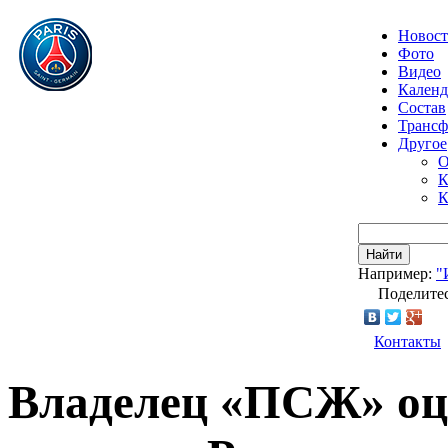
Новос
Фото
Видео
Календ
Состав
Транс
Другое
О
К
К
Найти
Например:
"
Поделитес
Контакты
Владелец «ПСЖ» оц