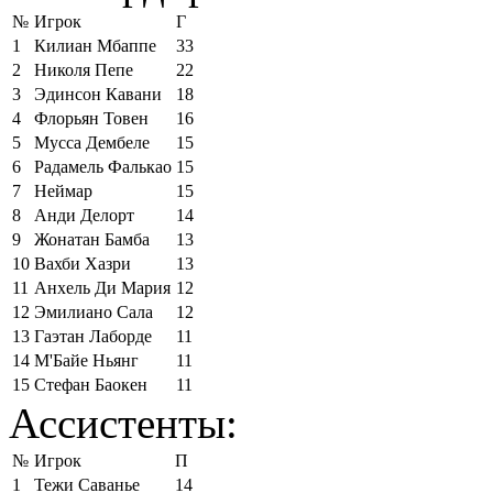
№
Игрок
Г
1
Килиан Мбаппе
33
2
Николя Пепе
22
3
Эдинсон Кавани
18
4
Флорьян Товен
16
5
Мусса Дембеле
15
6
Радамель Фалькао
15
7
Неймар
15
8
Анди Делорт
14
9
Жонатан Бамба
13
10
Вахби Хазри
13
11
Анхель Ди Мария
12
12
Эмилиано Сала
12
13
Гаэтан Лаборде
11
14
М'Байе Ньянг
11
15
Стефан Баокен
11
Ассистенты:
№
Игрок
П
1
Тежи Саванье
14