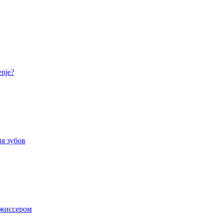
nje?
я зубов
ежиссером