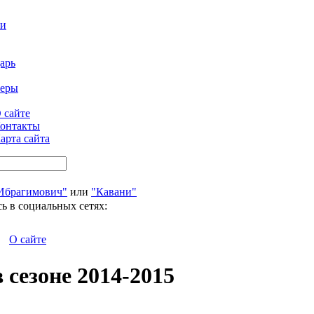
ти
арь
феры
 сайте
онтакты
арта сайта
Ибрагимович"
или
"Кавани"
ь в социальных сетях:
О сайте
сезоне 2014-2015