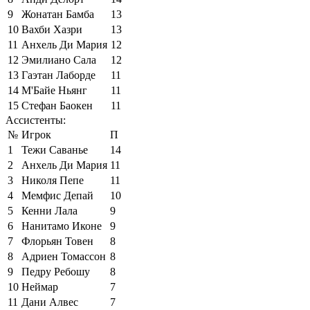
9
Жонатан Бамба
13
10
Вахби Хазри
13
11
Анхель Ди Мария
12
12
Эмилиано Сала
12
13
Гаэтан Лаборде
11
14
М'Байе Ньянг
11
15
Стефан Баокен
11
Ассистенты:
№
Игрок
П
1
Тежи Саванье
14
2
Анхель Ди Мария
11
3
Николя Пепе
11
4
Мемфис Депай
10
5
Кенни Лала
9
6
Нанитамо Иконе
9
7
Флорьян Товен
8
8
Адриен Томассон
8
9
Педру Ребошу
8
10
Неймар
7
11
Дани Алвес
7