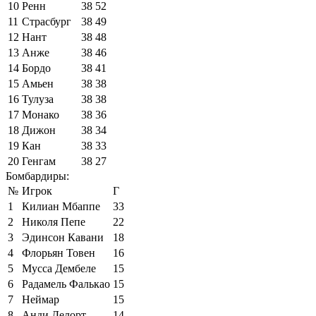
10
Ренн
38
52
11
Страсбург
38
49
12
Нант
38
48
13
Анже
38
46
14
Бордо
38
41
15
Амьен
38
38
16
Тулуза
38
38
17
Монако
38
36
18
Дижон
38
34
19
Кан
38
33
20
Генгам
38
27
Бомбардиры:
№
Игрок
Г
1
Килиан Мбаппе
33
2
Николя Пепе
22
3
Эдинсон Кавани
18
4
Флорьян Товен
16
5
Мусса Дембеле
15
6
Радамель Фалькао
15
7
Неймар
15
8
Анди Делорт
14