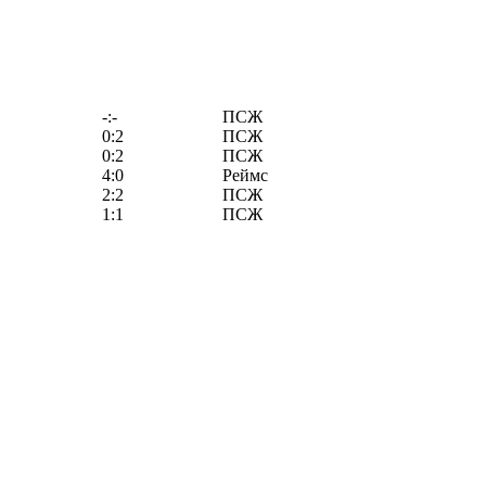
-:-
ПСЖ
0:2
ПСЖ
0:2
ПСЖ
4:0
Реймс
2:2
ПСЖ
1:1
ПСЖ