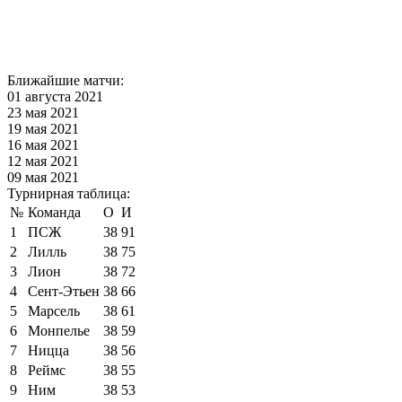
Ближайшие матчи:
01 августа 2021
23 мая 2021
19 мая 2021
16 мая 2021
12 мая 2021
09 мая 2021
Турнирная таблица:
№
Команда
О
И
1
ПСЖ
38
91
2
Лилль
38
75
3
Лион
38
72
4
Сент-Этьен
38
66
5
Марсель
38
61
6
Монпелье
38
59
7
Ницца
38
56
8
Реймс
38
55
9
Ним
38
53