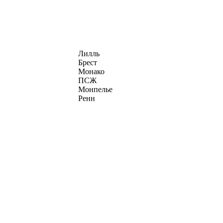
Лилль
Брест
Монако
ПСЖ
Монпелье
Ренн