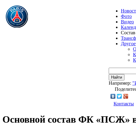
Новос
Фото
Видео
Календ
Состав
Транс
Другое
О
К
К
Найти
Например:
"
Поделитес
Контакты
Основной состав ФК «ПСЖ» в 