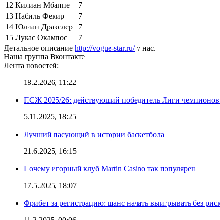
12
Килиан Мбаппе
7
13
Набиль Фекир
7
14
Юлиан Дракслер
7
15
Лукас Окампос
7
Детальное описание
http://vogue-star.ru/
у нас.
Наша группа Вконтакте
Лента новостей:
18.2.2026, 11:22
ПСЖ 2025/26: действующий победитель Лиги чемпионов — 
5.11.2025, 18:25
Лучший пасующий в истории баскетбола
21.6.2025, 16:15
Почему игорный клуб Martin Casino так популярен
17.5.2025, 18:07
Фрибет за регистрацию: шанс начать выигрывать без рис
11.3.2025, 00:06